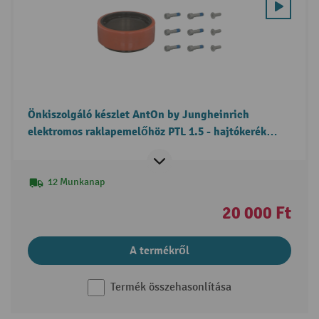
Önkiszolgáló készlet AntOn by Jungheinrich
elektromos raklapemelőhöz PTL 1.5 - hajtókerék
csere
12 Munkanap
20 000 Ft
A termékről
Termék összehasonlítása