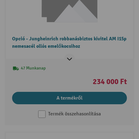
Opció - Jungheinrich robbanásbiztos kivitel AM I15p
nemesacél ollós emelőkocsihoz
47 Munkanap
234 000 Ft
A termékről
Termék összehasonlítása