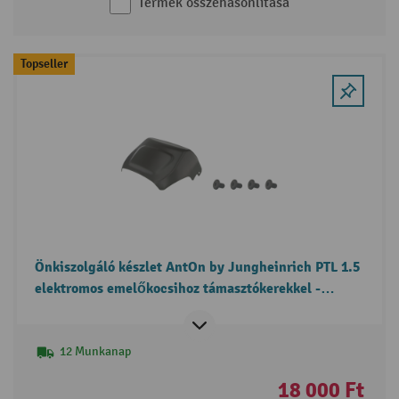
Termék összehasonlítása
Topseller
Önkiszolgáló készlet AntOn by Jungheinrich PTL 1.5
elektromos emelőkocsihoz támasztókerekkel -
meghajtó burkolatcsere
12 Munkanap
18 000 Ft