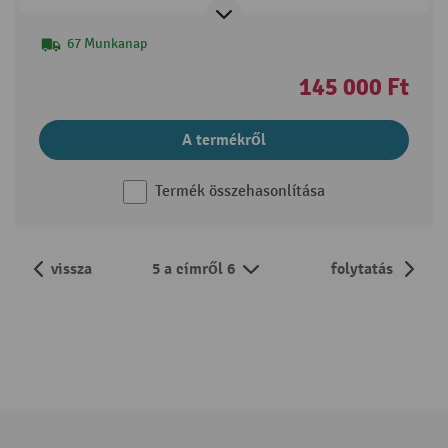
67 Munkanap
145 000 Ft
A termékről
Termék összehasonlítása
vissza
5 a címről 6
folytatás