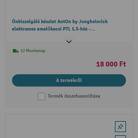
Önkiszolgáló készlet AntOn by Jungheinrich
elektromos emelőkocsi PTL 1.5-höz -
támasztókerékcsere
12 Munkanap
18 000 Ft
A termékről
Termék összehasonlítása