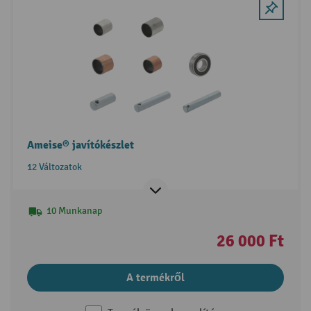
Ameise® javítókészlet
12 Változatok
10 Munkanap
26 000 Ft
A termékről