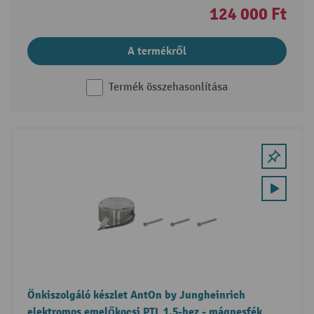
124 000 Ft
A termékről
Termék összehasonlítása
Önkiszolgáló készlet AntOn by Jungheinrich
elektromos emelőkocsi PTL 1.5-hez - mágnesfék