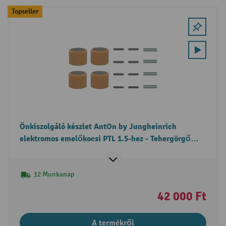
Topseller
Önkiszolgáló készlet AntOn by Jungheinrich
elektromos emelőkocsi PTL 1.5-hez - Tehergörgő
csere
12 Munkanap
42 000 Ft
A termékről