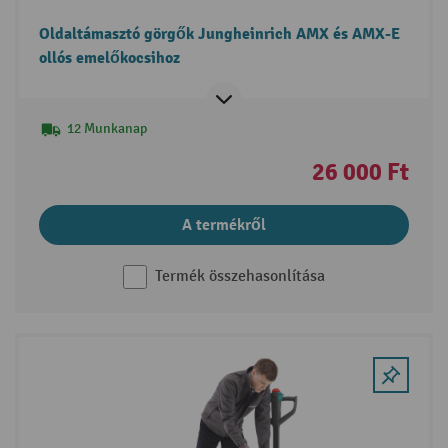
Oldaltámasztó görgők Jungheinrich AMX és AMX-E
ollós emelőkocsihoz
12 Munkanap
26 000 Ft
A termékről
Termék összehasonlítása