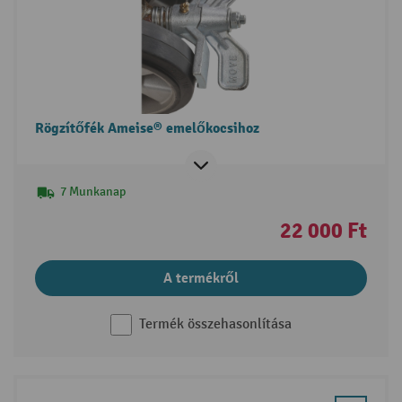
Rögzítőfék Ameise® emelőkocsihoz
7 Munkanap
22 000 Ft
A termékről
Termék összehasonlítása