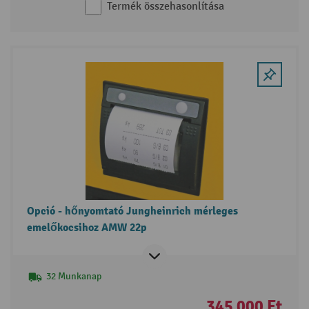
Termék összehasonlítása
Opció - hőnyomtató Jungheinrich mérleges
emelőkocsihoz AMW 22p
32 Munkanap
345 000 Ft