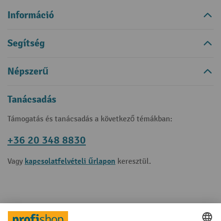
Információ
Segítség
Népszerű
Tanácsadás
Támogatás és tanácsadás a következő témákban:
+36 20 348 8830
kapcsolatfelvételi űrlapon
Vagy
keresztül.