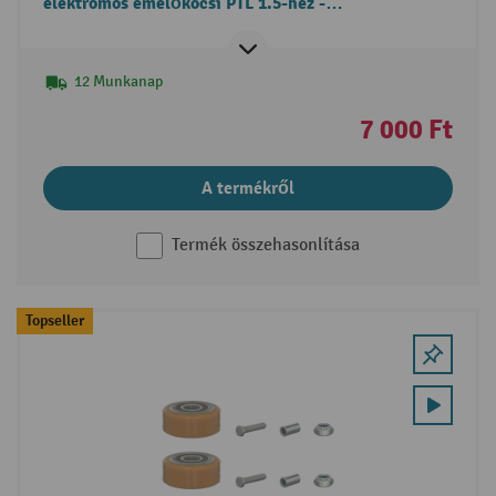
elektromos emelőkocsi PTL 1.5-hez -
kormánykapcsoló csere
12 Munkanap
7 000 Ft
A termékről
Termék összehasonlítása
Topseller