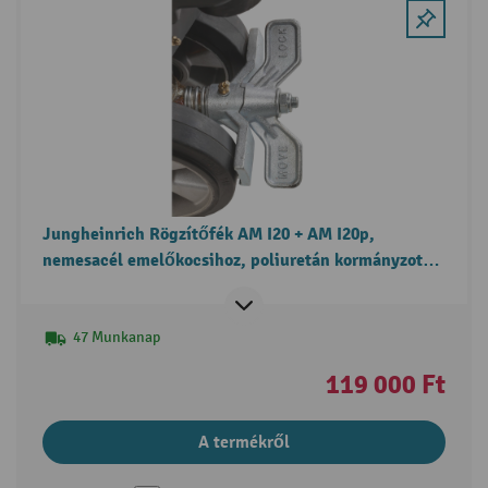
Jungheinrich Rögzítőfék AM I20 + AM I20p,
nemesacél emelőkocsihoz, poliuretán kormányzott
kerekekhez
47 Munkanap
119 000 Ft
A termékről