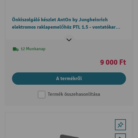
Önkiszolgáló készlet AntOn by Jungheinrich
elektromos raklapemelőhöz PTL 1.5 - vontatókar
rugó csere
12 Munkanap
9 000 Ft
A termékről
Termék összehasonlítása