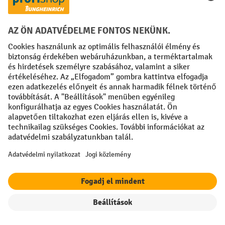
Fizetési lehetőségek
Creditcard (Master)
Creditcard (Visa)
Számla
Előrefizetés
Közösségi Média
Facebook
YouTube
LinkedIn
Instagram
Impresszum
ÁSZF
Adatvédelmi tájékoztató
Adatvédelmi beállítások
Szűrők
Rendezés
All prices excl. VAT plus
shipping costs
and possible delivery charges,
if not stated otherwise.