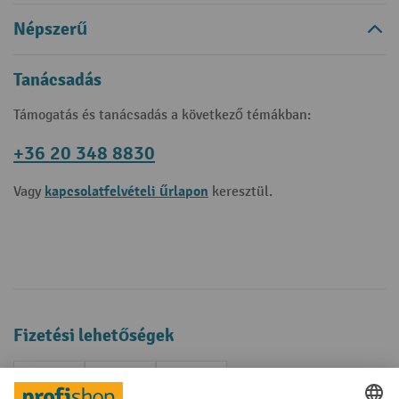
Népszerű
Tanácsadás
Támogatás és tanácsadás a következő témákban:
+36 20 348 8830
kapcsolatfelvételi űrlapon
Vagy
keresztül.
Fizetési lehetőségek
Creditcard (Master)
Creditcard (Visa)
Számla