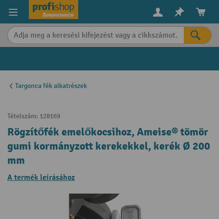
in content
Targonca fék alkatrészek
Tételszám:
128169
Rögzítőfék emelőkocsihoz, Ameise® tömör
gumi kormányzott kerekekkel, kerék Ø 200
mm
A termék leírásához