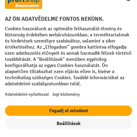
Előrefizetés
Közösségi Média
Facebook
YouTube
LinkedIn
Instagram
Impresszum
ÁSZF
Adatvédelmi tájékoztató
Adatvédelmi beállítások
All prices excl. VAT plus
shipping costs
and possible delivery charges,
if not stated otherwise.
A feltüntetett kedvezmények a készlet erejéig érvényesek. A
kedvezmény nem vonatkozik az akciós árakra és más kedvezményekkel
(kuponokkal) nem vonható össze.