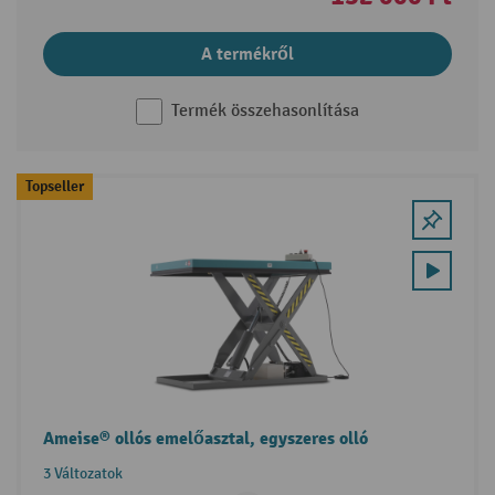
A termékről
Termék összehasonlítása
Topseller
Ameise® ollós emelőasztal, egyszeres olló
3 Változatok