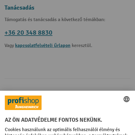
Tanácsadás
Támogatás és tanácsadás a következő témákban:
+36 20 348 8830
kapcsolatfelvételi űrlapon
Vagy
keresztül.
Fizetési lehetőségek
Creditcard (Master)
Creditcard (Visa)
Számla
Előrefizetés