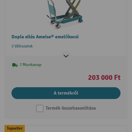
Dupla ollós Ameise® emelőkocsi
2 Változatok
7 Munkanap
203 000 Ft
A termékről
Termék összehasonlítása
Topseller