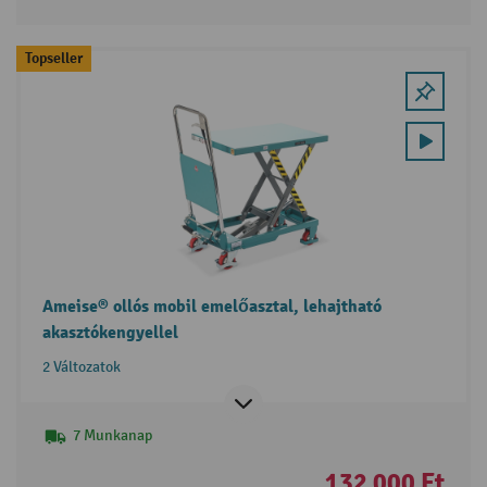
Topseller
Ameise® ollós mobil emelőasztal, lehajtható
akasztókengyellel
2 Változatok
7 Munkanap
132 000 Ft