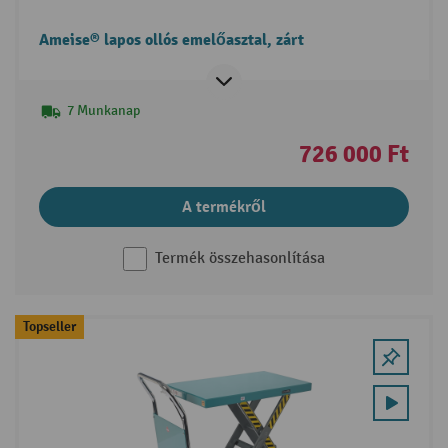
Ameise® lapos ollós emelőasztal, zárt
7 Munkanap
726 000 Ft
A termékről
Termék összehasonlítása
Topseller