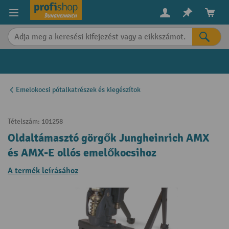
in content
Emelokocsi pótalkatrészek és kiegészítok
Tételszám:
101258
Oldaltámasztó görgők Jungheinrich AMX
és AMX-E ollós emelőkocsihoz
A termék leírásához