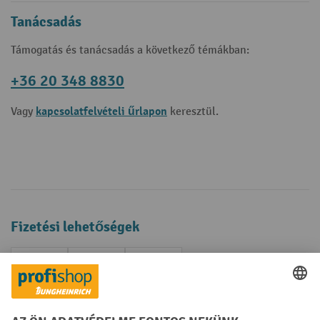
Tanácsadás
Támogatás és tanácsadás a következő témákban:
+36 20 348 8830
kapcsolatfelvételi űrlapon
Vagy
keresztül.
Fizetési lehetőségek
Creditcard (Master)
Creditcard (Visa)
Számla
Előrefizetés