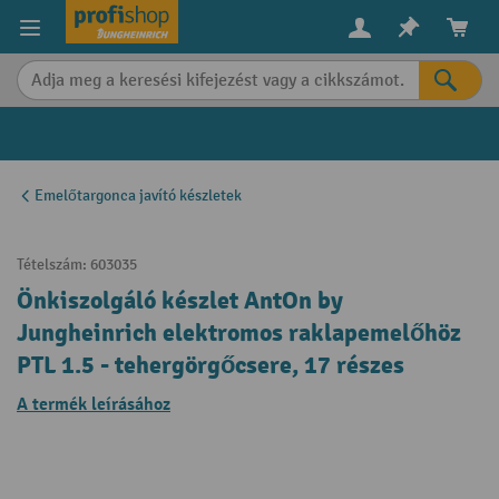
in content
Emelőtargonca javító készletek
Tételszám:
603035
Önkiszolgáló készlet AntOn by
Jungheinrich elektromos raklapemelőhöz
PTL 1.5 - tehergörgőcsere, 17 részes
A termék leírásához