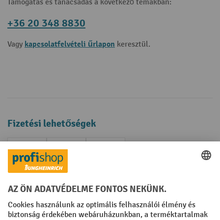
Támogatás és tanácsadás a következő témákban:
+36 20 348 8830
kapcsolatfelvételi űrlapon
Vagy
keresztül.
Fizetési lehetőségek
Creditcard (Master)
Creditcard (Visa)
Számla
Előrefizetés
Közösségi Média