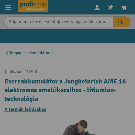
in content
Targonca akkumulátorok
Tételszám:
483413
Csereakkumulátor a Jungheinrich AME 16
elektromos emelőkocsihoz - lítiumion-
technológia
A termék leírásához