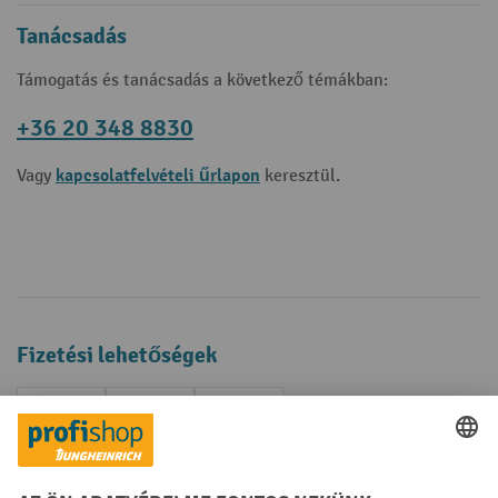
Tanácsadás
Támogatás és tanácsadás a következő témákban:
+36 20 348 8830
kapcsolatfelvételi űrlapon
Vagy
keresztül.
Fizetési lehetőségek
Creditcard (Master)
Creditcard (Visa)
Számla
Előrefizetés