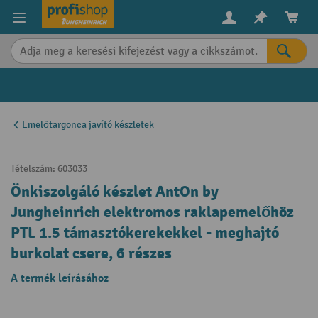
in content
Emelőtargonca javító készletek
Tételszám:
603033
Önkiszolgáló készlet AntOn by
Jungheinrich elektromos raklapemelőhöz
PTL 1.5 támasztókerekekkel - meghajtó
burkolat csere, 6 részes
A termék leírásához