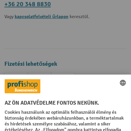
+36 20 348 8830
kapcsolatfelvételi űrlapon
Vagy
keresztül.
Fizetési lehetőségek
Creditcard (Master)
Creditcard (Visa)
Számla
Előrefizetés
Közösségi Média
Facebook
YouTube
LinkedIn
Instagram