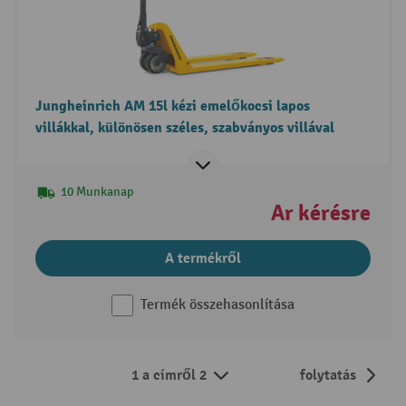
Jungheinrich AM 15l kézi emelőkocsi lapos
villákkal, különösen széles, szabványos villával
10 Munkanap
Ár kérésre
A termékről
Termék összehasonlítása
1 a címről 2
folytatás