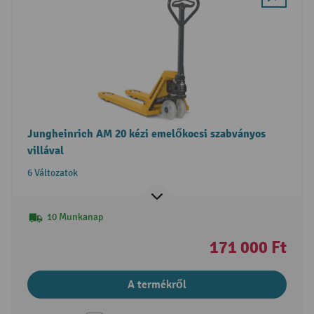
Jungheinrich AM 20 kézi emelőkocsi szabványos
villával
6 Változatok
10 Munkanap
171 000 Ft
A termékről