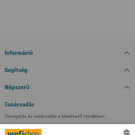
Információ
Segítség
Népszerű
Tanácsadás
Támogatás és tanácsadás a következő témákban:
+36 20 348 8830