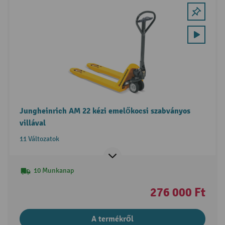
Jungheinrich AM 22 kézi emelőkocsi szabványos
villával
11 Változatok
10 Munkanap
276 000 Ft
A termékről