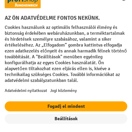
kapcsolatfelvételi űrlapon
Vagy
keresztül.
Fizetési lehetőségek
Creditcard (Master)
Creditcard (Visa)
Számla
Előrefizetés
Közösségi Média
Facebook
YouTube
LinkedIn
Instagram
Szűrők
Rendezés