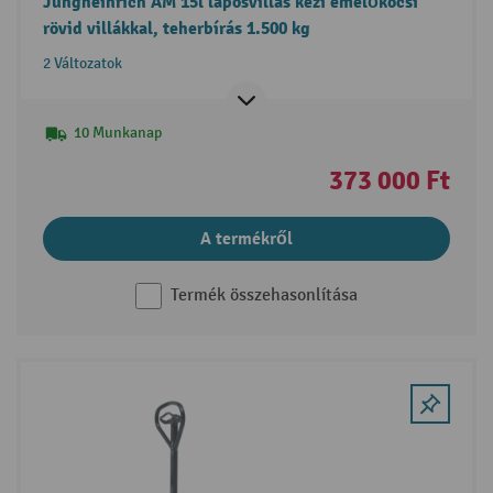
Jungheinrich AM 15l laposvillás kézi emelőkocsi
rövid villákkal, teherbírás 1.500 kg
2 Változatok
10 Munkanap
373 000 Ft
A termékről
Termék összehasonlítása