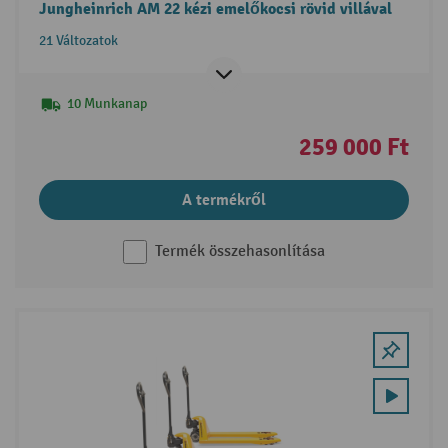
Jungheinrich AM 22 kézi emelőkocsi rövid villával
21 Változatok
10 Munkanap
259 000 Ft
A termékről
Termék összehasonlítása