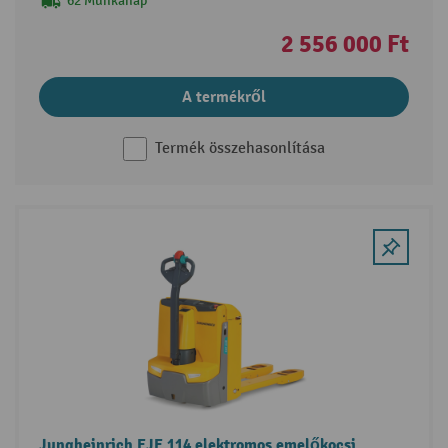
62 Munkanap
2 556 000 Ft
A termékről
Termék összehasonlítása
Jungheinrich EJE 114 elektromos emelőkocsi,