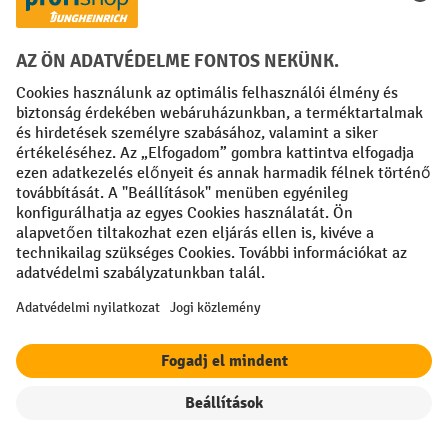
Fizetési lehetőségek
Creditcard (Master)
Creditcard (Visa)
Számla
Előrefizetés
Közösségi Média
Facebook
YouTube
LinkedIn
Instagram
Impresszum
ÁSZF
Adatvédelmi tájékoztató
Adatvédelmi beállítások
Szűrők
Rendezés