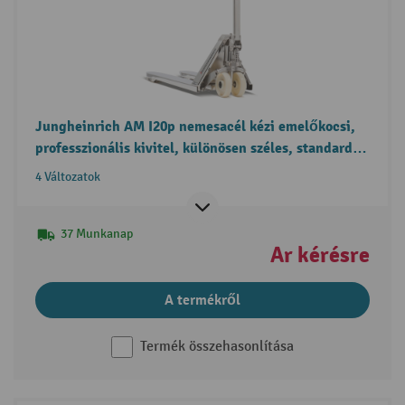
Jungheinrich AM I20p nemesacél kézi emelőkocsi,
professzionális kivitel, különösen széles, standard
villával
4 Változatok
37 Munkanap
Ár kérésre
A termékről
Termék összehasonlítása