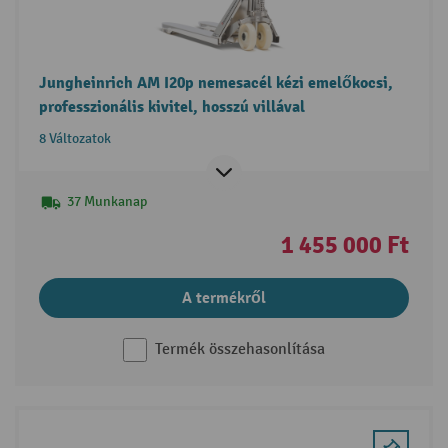
Jungheinrich AM I20p nemesacél kézi emelőkocsi,
professzionális kivitel, hosszú villával
8 Változatok
37 Munkanap
1 455 000 Ft
A termékről
Termék összehasonlítása