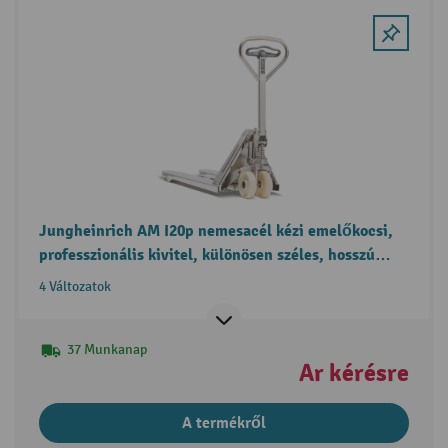
Jungheinrich AM I20p nemesacél kézi emelőkocsi,
professzionális kivitel, különösen széles, hosszú
villával
4 Változatok
37 Munkanap
Ár kérésre
A termékről