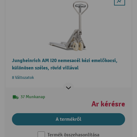
Jungheinrich AM I20 nemesacél kézi emelőkocsi,
különösen széles, rövid villával
8 Változatok
37 Munkanap
Ár kérésre
A termékről
Termék összehasonlítása