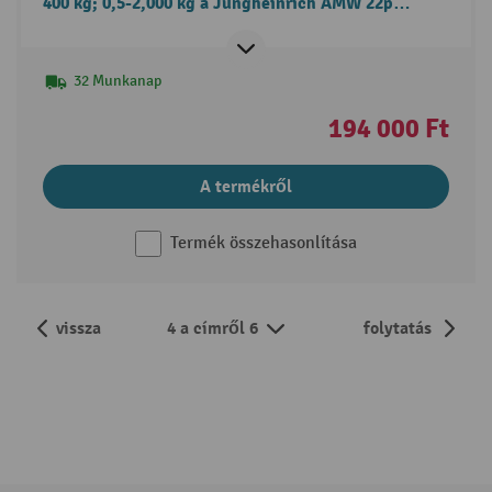
400 kg; 0,5-2,000 kg a Jungheinrich AMW 22p
mérleges emelőkocsihoz
32 Munkanap
194 000 Ft
A termékről
Termék összehasonlítása
vissza
4 a címről 6
folytatás