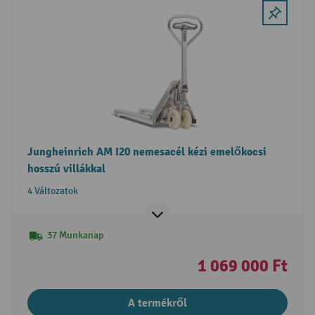
Jungheinrich AM I20 nemesacél kézi emelőkocsi
hosszú villákkal
4 Változatok
37 Munkanap
1 069 000 Ft
A termékről