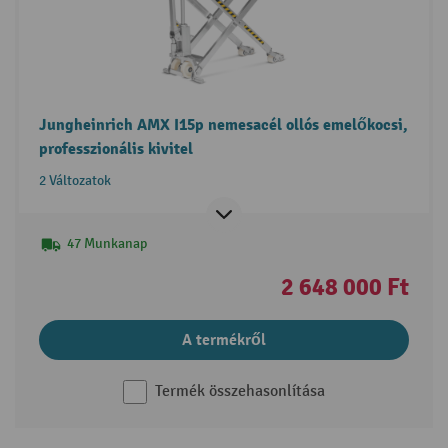
Jungheinrich AMX I15p nemesacél ollós emelőkocsi,
professzionális kivitel
2 Változatok
47 Munkanap
2 648 000 Ft
A termékről
Termék összehasonlítása