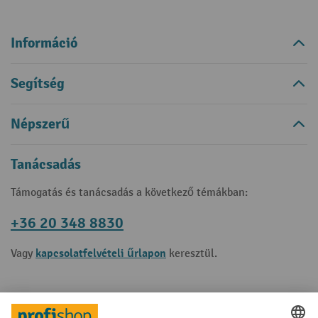
Információ
Segítség
Népszerű
Tanácsadás
Támogatás és tanácsadás a következő témákban:
+36 20 348 8830
kapcsolatfelvételi űrlapon
Vagy
keresztül.