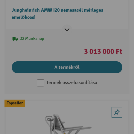
Jungheinrich AMW I20 nemesacél mérleges
emelőkocsi
32 Munkanap
3 013 000 Ft
A termékről
Termék összehasonlítása
Topseller