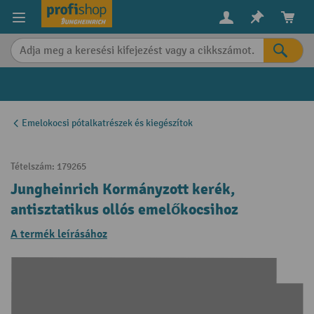
in content
Emelokocsi pótalkatrészek és kiegészítok
Tételszám:
179265
Jungheinrich Kormányzott kerék,
antisztatikus ollós emelőkocsihoz
A termék leírásához