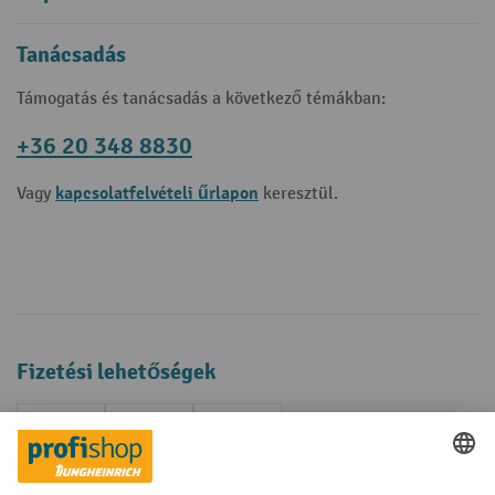
Tanácsadás
Támogatás és tanácsadás a következő témákban:
+36 20 348 8830
kapcsolatfelvételi űrlapon
Vagy
keresztül.
Fizetési lehetőségek
Creditcard (Master)
Creditcard (Visa)
Számla
Előrefizetés