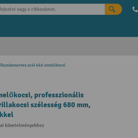
Rozsdamentes acél kézi emelőkocsi
előkocsi, professzionális
 villakocsi szélesség 680 mm,
kkel
iai követelményekhez