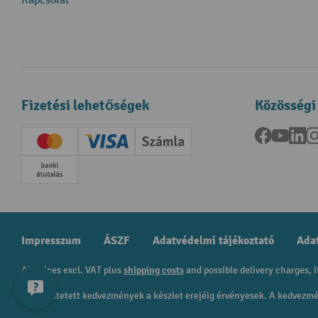
Kapcsolat
Fizetési lehetőségek
Közösségi
Facebook
YouTu
Li
Creditcard (Master)
Creditcard (Visa)
Számla
Előrefizetés
Impresszum
ÁSZF
Adatvédelmi tájékoztató
Adat
All prices excl. VAT plus
shipping costs
and possible delivery charges, i
A feltüntetett kedvezmények a készlet erejéig érvényesek. A kedvez