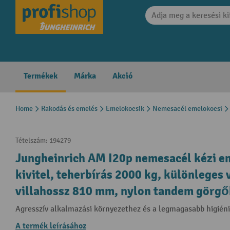
search
Skip to main navigation
Termékek
Márka
Akció
Home
Rakodás és emelés
Emelokocsik
Nemesacél emelokocsi
Tételszám:
194279
Jungheinrich AM I20p nemesacél kézi em
kivitel, teherbírás 2000 kg, különleges
villahossz 810 mm, nylon tandem görgő
Agresszív alkalmazási környezethez és a legmagasabb higién
A termék leírásához