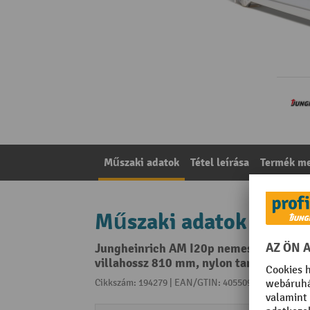
Műszaki adatok
Tétel leírása
Termék me
Műszaki adatok
Jungheinrich AM I20p nemesacél kézi em
villahossz 810 mm, nylon tandem görg
Cikkszám: 194279 | EAN/GTIN: 4055091187037
A kat