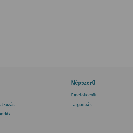
Népszerű
Emelokocsik
ratkozás
Targoncák
ondás