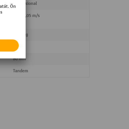
Professional
l /
0,1 / 0,05 m/s
2000 kg
Nylon
80 mm
Tandem