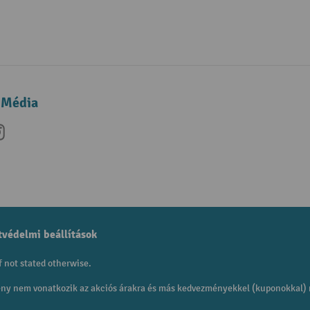
 Média
be
nkedIn
Instagram
védelmi beállítások
f not stated otherwise.
mény nem vonatkozik az akciós árakra és más kedvezményekkel (kuponokkal)