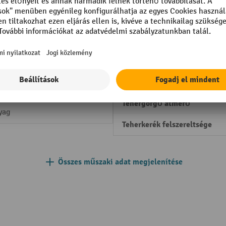
opolírozott
Szegmens
mm
Süllyesztési sebesség teherre
teher nélkül
m
Teherbírás
205 mm
Tehergörgő anyag
acél
Tehergörgő átmérő
yag
Teherkerék felszereltsége
Összes műszaki adat megjelenítése