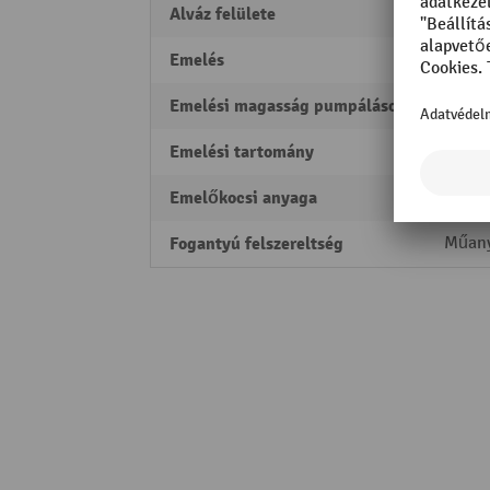
Alváz felülete
elektr
Emelés
120 
Emelési magasság pumpálásonként
12 m
Emelési tartomány
85 - 
Emelőkocsi anyaga
Nemes
Fogantyú felszereltség
Műan