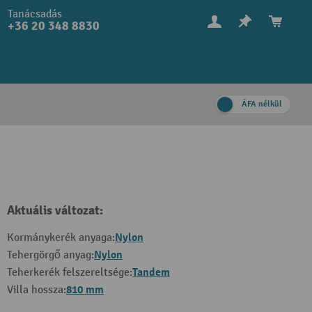
Tanácsadás
+36 20 348 8830
ÁFA nélkül
Aktuális változat:
Nylon
Kormánykerék anyaga:
Nylon
Tehergörgő anyag:
Tandem
Teherkerék felszereltsége:
810 mm
Villa hossza: