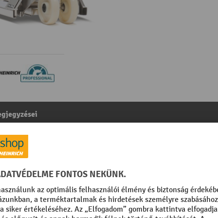
gjegyzései
előkocsi, professzionális kivitel, teherbírás 2000 kg, kü
őkkel
egóriából:
Rozsdamentes acél kézi emelőkocsi