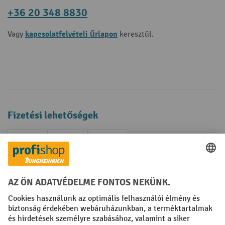
+36 20 348 8830
kapcsolatfelvételi űrlapon
Vagy
keresztül.
Fizetési lehetőségek
Creditcard (Master)
Creditcard (Visa)
Számla
Előrefizetés
Közösségi Média
Facebook
YouTube
LinkedIn
Instagram