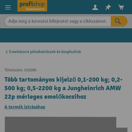
in content
Emelokocsi pótalkatrészek és kiegészítok
Tételszám:
120280
Több tartományos kijelző 0,1-200 kg; 0,2-
500 kg; 0,5-2200 kg a Jungheinrich AMW
22p mérleges emelőkocsihoz
A termék leírásához