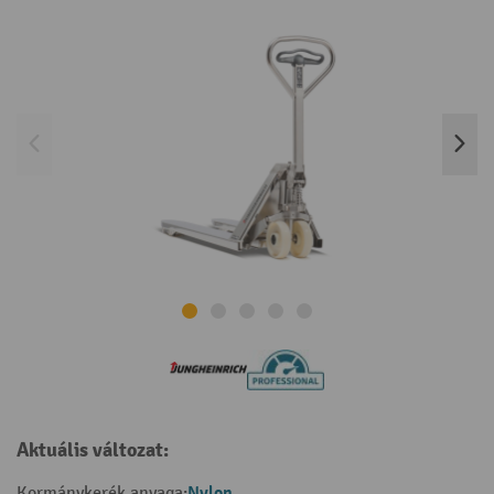
Aktuális változat:
Nylon
Kormánykerék anyaga: