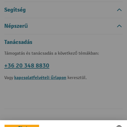
Segítség
Népszerű
Tanácsadás
Támogatás és tanácsadás a következő témákban:
+36 20 348 8830
kapcsolatfelvételi űrlapon
Vagy
keresztül.
Fizetési lehetőségek