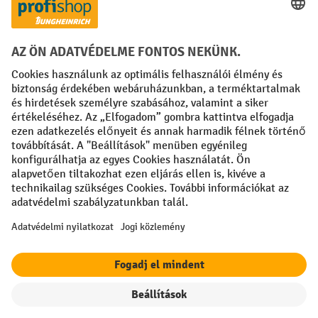
Creditcard (Master)
Creditcard (Visa)
Számla
Előrefizetés
Közösségi Média
Facebook
YouTube
LinkedIn
Instagram
Impresszum
ÁSZF
Adatvédelmi tájékoztató
Adatvédelmi beállítások
All prices excl. VAT plus
shipping costs
and possible delivery charges,
if not stated otherwise.
A feltüntetett kedvezmények a készlet erejéig érvényesek. A