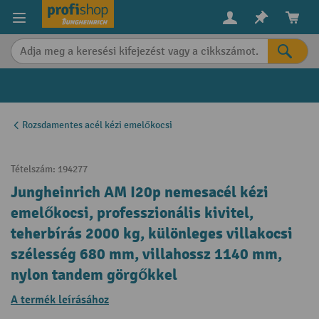
in content
Rozsdamentes acél kézi emelőkocsi
Tételszám:
194277
Jungheinrich AM I20p nemesacél kézi
emelőkocsi, professzionális kivitel,
teherbírás 2000 kg, különleges villakocsi
szélesség 680 mm, villahossz 1140 mm,
nylon tandem görgőkkel
A termék leírásához