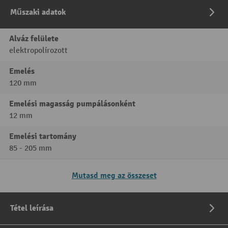
Műszaki adatok
Alváz felülete
elektropolírozott
Emelés
120 mm
Emelési magasság pumpálásonként
12 mm
Emelési tartomány
85 - 205 mm
Mutasd meg az összeset
Tétel leírása