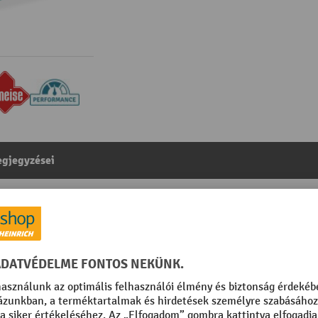
gjegyzései
 kg teherbírás, 1500 mm villahossz, poliuretán kerekek,
egóriából:
Hosszúvillás kézi raklapemelők
018 türkizkék
Szabad magasság