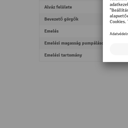
Alváz felülete
porfúv
Bevezető görgők
igen
Emelés
115 
Emelési magasság pumpálásonként
7,5 m
Emelési tartomány
85 - 