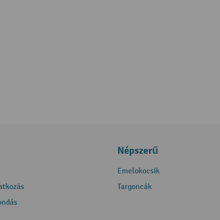
Népszerű
Emelokocsik
ratkozás
Targoncák
ondás