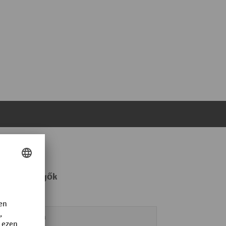
 tandem görgők
25 mm