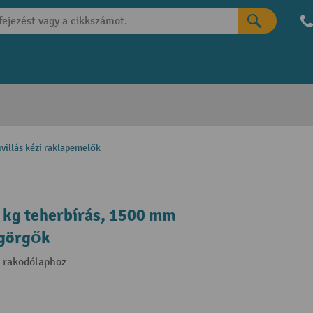
villás kézi raklapemelők
 kg teherbírás, 1500 mm
 görgők
b rakodólaphoz