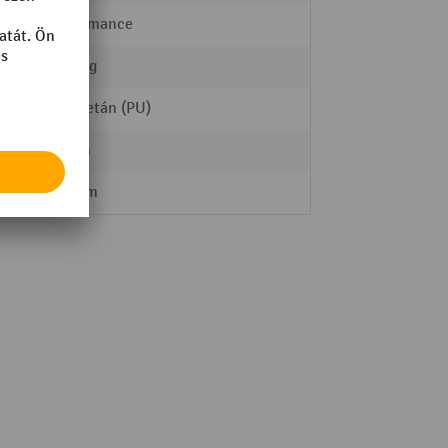
Performance
2000 kg
Poliuretán (PU)
80 mm
Tandem