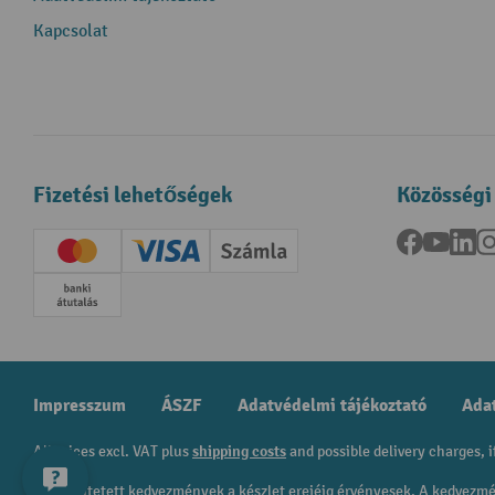
Kapcsolat
Fizetési lehetőségek
Közösségi
Facebook
YouTu
Li
Creditcard (Master)
Creditcard (Visa)
Számla
Előrefizetés
Impresszum
ÁSZF
Adatvédelmi tájékoztató
Adat
All prices excl. VAT plus
shipping costs
and possible delivery charges, i
A feltüntetett kedvezmények a készlet erejéig érvényesek. A kedvez