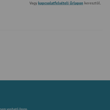
kapcsolatfelvételi űrlapon
Vagy
keresztül.
 nem vonható össze.