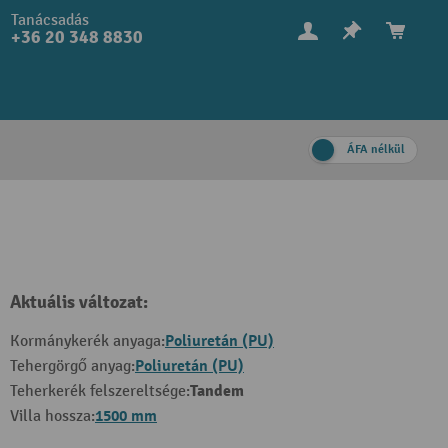
Tanácsadás
+36 20 348 8830
ÁFA nélkül
Aktuális változat:
Poliuretán (PU)
Kormánykerék anyaga:
Poliuretán (PU)
Tehergörgő anyag:
Tandem
Teherkerék felszereltsége:
1500 mm
Villa hossza: