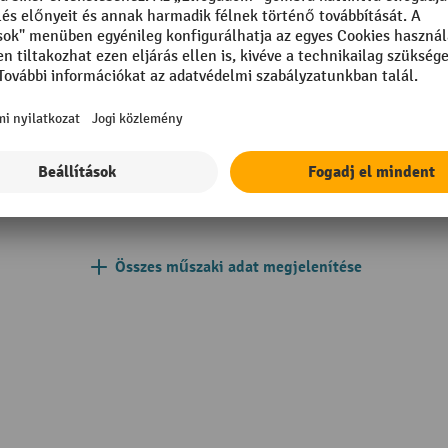
ott
Szegmens
Teherbírás
mm
Tehergörgő anyag
m
Tehergörgő átmérő
200 mm
Teherkerék felszereltsége
Összes műszaki adat megjelenítése