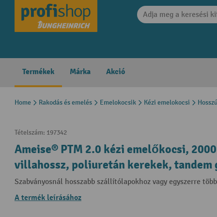
search
Skip to main navigation
Termékek
Márka
Akció
Home
Rakodás és emelés
Emelokocsik
Kézi emelokocsi
Hosszú
Tételszám:
197342
Ameise® PTM 2.0 kézi emelőkocsi, 2000
villahossz, poliuretán kerekek, tandem
Szabványosnál hosszabb szállítólapokhoz vagy egyszerre töb
A termék leírásához