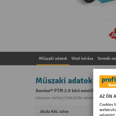
Műszaki adatok
Tétel leírása
Termék me
Műszaki adatok
Ameise® PTM 2.0 kézi emelőkocsi, 2000
Cikkszám: 197342 | EAN/GTIN: 4055091300184
A kat
Alváz RAL színe
RAL 5