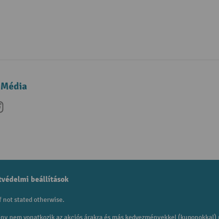
 Média
be
nkedIn
Instagram
védelmi beállítások
f not stated otherwise.
mény nem vonatkozik az akciós árakra és más kedvezményekkel (kuponokkal)