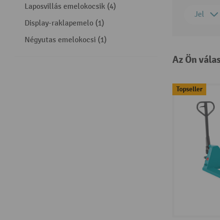
Laposvillás emelokocsik (4)
Jel
Display-raklapemelo (1)
Négyutas emelokocsi (1)
Az Ön vála
Topseller