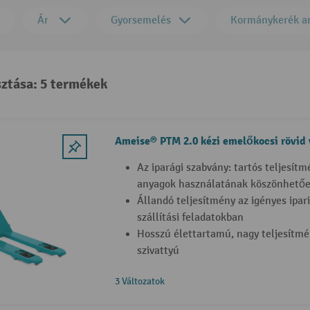
Ár
Gyorsemelés
Kormánykerék a
sztása: 5 termékek
Ameise® PTM 2.0 kézi emelőkocsi rövid v
Az iparági szabvány: tartós teljesítm
anyagok használatának köszönhető
Állandó teljesítmény az igényes ipar
szállítási feladatokban
Hosszú élettartamú, nagy teljesítmé
szivattyú
3 Változatok