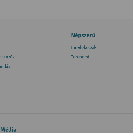
Népszerű
Emelokocsik
ratkozás
Targoncák
ondás
 Média