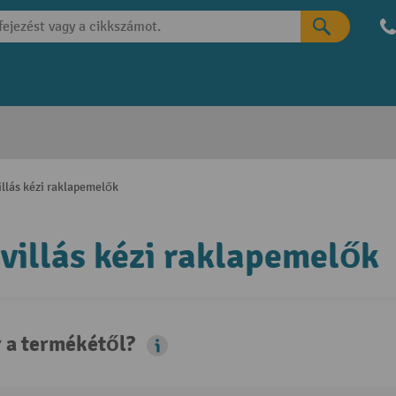
illás kézi raklapemelők
villás kézi raklapemelők
r a termékétől?