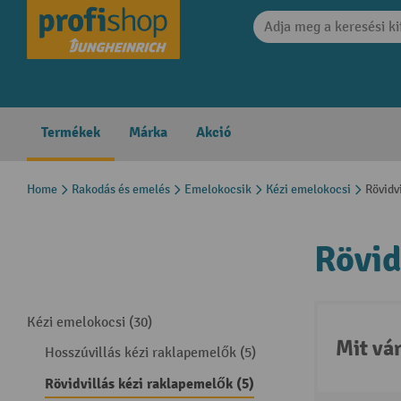
search
Skip to main navigation
Termékek
Márka
Akció
Home
Rakodás és emelés
Emelokocsik
Kézi emelokocsi
Rövidv
Rövid
Kézi emelokocsi (30)
Mit vá
Hosszúvillás kézi raklapemelők (5)
Rövidvillás kézi raklapemelők (5)