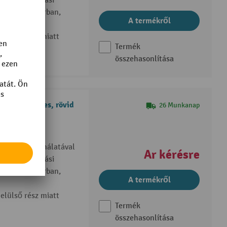
lentő szállítási
rtásban, iparban,
A termékről
elülső rész miatt
Termék
összehasonlítása
lönösen széles, rövid
26 Munkanap
tartó
anyagok használatával
Ár kérésre
lentő szállítási
rtásban, iparban,
A termékről
elülső rész miatt
Termék
összehasonlítása