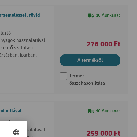
rsemeléssel, rövid
10 Munkanap
tartó
anyagok használatával
276 000 Ft
lentő szállítási
rtásban, iparban,
A termékről
Termék
összehasonlítása
d villával
10 Munkanap
tartó
anyagok használatával
259 000 Ft