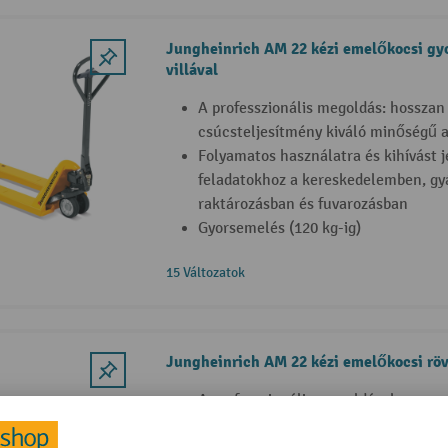
Jungheinrich AM 22 kézi emelőkocsi gyo
villával
A professzionális megoldás: hosszan 
csúcsteljesítmény kiváló minőségű 
Folyamatos használatra és kihívást je
feladatokhoz a kereskedelemben, gyá
raktározásban és fuvarozásban
Gyorsemelés (120 kg-ig)
15 Változatok
Jungheinrich AM 22 kézi emelőkocsi rövi
A professzionális megoldás: hosszan 
csúcsteljesítmény kiváló minőségű 