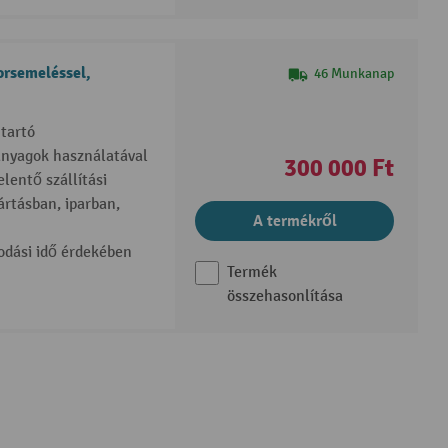
orsemeléssel,
46 Munkanap
tartó
anyagok használatával
300 000 Ft
lentő szállítási
rtásban, iparban,
A termékről
odási idő érdekében
Termék
összehasonlítása