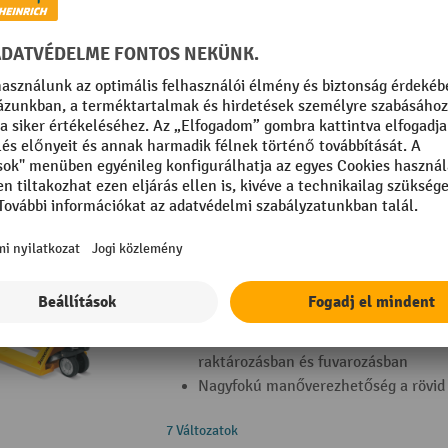
Folyamatos használatra és kihívást je
feladatokhoz a kereskedelemben, gyá
raktározásban és fuvarozásban
Nagyfokú manőverezhetőség a rövid 
21 Változatok
Jungheinrich AM 22 kézi emelőkocsi, kü
villával
A professzionális megoldás: hosszan 
csúcsteljesítmény kiváló minőségű 
Folyamatos használatra és kihívást je
feladatokhoz a kereskedelemben, gyá
raktározásban és fuvarozásban
Nagyfokú manőverezhetőség a rövid 
7 Változatok