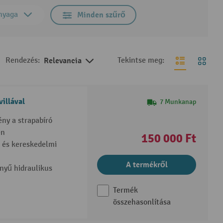
nyaga
Minden szűrő
Rendezés:
Relevancia
Tekintse meg:
illával
7 Munkanap
ény a strapabíró
en
150 000 Ft
i és kereskedelmi
A termékről
nyű hidraulikus
Termék
összehasonlítása