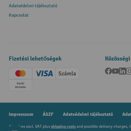
Adatvédelmi tájékoztató
Kapcsolat
Fizetési lehetőségek
Közösségi
Facebook
YouTu
Li
Creditcard (Master)
Creditcard (Visa)
Számla
Előrefizetés
Impresszum
ÁSZF
Adatvédelmi tájékoztató
Adat
All prices excl. VAT plus
shipping costs
and possible delivery charges, i