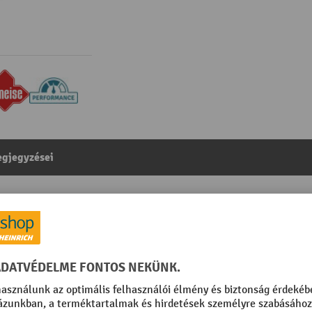
gjegyzései
 kg teherbírás, 1150 mm villahossz, poliuretán kerekek,
egóriából:
Kézi emelokocsi
018 türkizkék
Szabad magasság