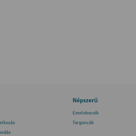
Népszerű
Emelokocsik
ratkozás
Targoncák
ondás