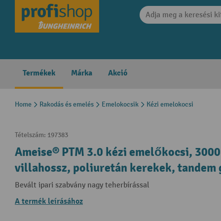
search
Skip to main navigation
Termékek
Márka
Akció
Home
Rakodás és emelés
Emelokocsik
Kézi emelokocsi
Tételszám:
197383
Ameise® PTM 3.0 kézi emelőkocsi, 3000
villahossz, poliuretán kerekek, tandem
Bevált ipari szabvány nagy teherbírással
A termék leírásához