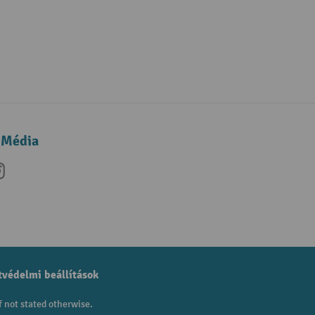
 Média
be
nkedIn
Instagram
védelmi beállítások
f not stated otherwise.