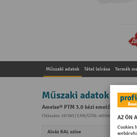
Műszaki adatok
Tétel leírása
Termék me
Műszaki adatok
Ameise® PTM 3.0 kézi emelőkocsi, 3000
Cikkszám: 197383 | EAN/GTIN: 4055091270081
A kat
Alváz RAL színe
RAL 5