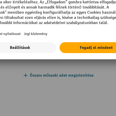
yolaj
Szegmens
Teherbírás
Tehergörgő anyag
Tehergörgő átmérő
 °C
Teherkerék felszereltsége
e®
Összes műszaki adat megjelenítése