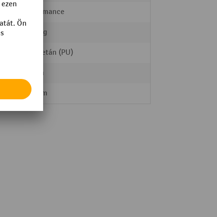
Performance
3000 kg
Poliuretán (PU)
80 mm
Tandem