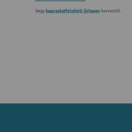
kapcsolatfelvételi űrlapon
Vagy
keresztül.