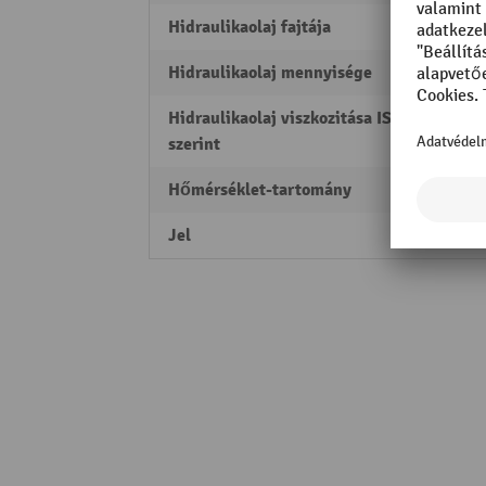
Hidraulikaolaj fajtája
Ásván
Hidraulikaolaj mennyisége
0.3 l
Hidraulikaolaj viszkozitása ISO-VG
32
szerint
Hőmérséklet-tartomány
5 - 40
Jel
Ameis