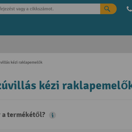
villás kézi raklapemelők
úvillás kézi raklapemelő
r a termékétől?