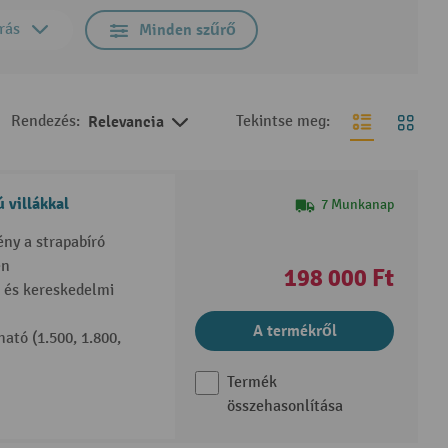
rás
Minden szűrő
Rendezés:
Relevancia
Tekintse meg:
 villákkal
7 Munkanap
ény a strapabíró
en
198 000 Ft
i és kereskedelmi
A termékről
ató (1.500, 1.800,
Termék
összehasonlítása