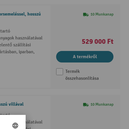
orsemeléssel, hosszú
10 Munkanap
tartó
anyagok használatával
529 000 Ft
lentő szállítási
rtásban, iparban,
A termékről
Termék
összehasonlítása
szú villával
10 Munkanap
tartó
anyagok használatával