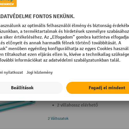
Folyamatos használatra és kihívást je
feladatokhoz a kereskedelemben, gyá
raktározásban és fuvarozásban
Különböző hosszúságú, rendkívül ho
alkalmazáshoz
5 Változatok
Ameise® PTM 3.5 kézi emelőkocsi hosszú
Az iparági szabvány: tartós teljesítm
anyagok használatának köszönhető
Állandó teljesítmény az igényes ipar
szállítási feladatokban
2 villahossz elérhető
2 Változatok