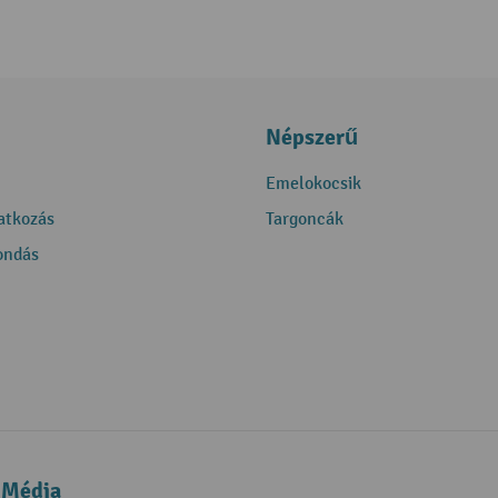
Népszerű
Emelokocsik
ratkozás
Targoncák
ondás
 Média