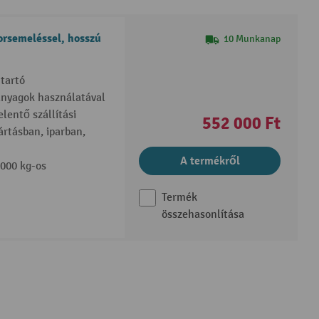
orsemeléssel, hosszú
10 Munkanap
tartó
anyagok használatával
lentő szállítási
552 000 Ft
rtásban, iparban,
A termékről
3000 kg-os
Termék
összehasonlítása