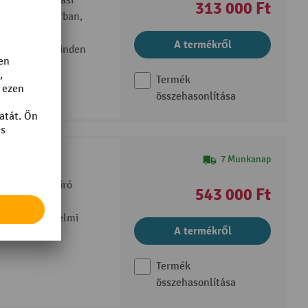
lentő szállítási
313 000 Ft
rtásban, iparban,
A termékről
sszú villák minden
Termék
összehasonlítása
 villákkal
7 Munkanap
ény a strapabíró
543 000 Ft
en
i és kereskedelmi
A termékről
Termék
összehasonlítása