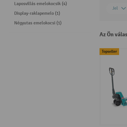
Laposvillás emelokocsik (4)
Jel
Display-raklapemelo (1)
Négyutas emelokocsi (1)
Az Ön vála
Topseller