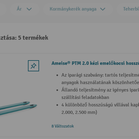
Ár
Kormánykerék anyaga
Teherbí
sztása: 5 termékek
Ameise® PTM 2.0 kézi emelőkocsi hosszú
Az iparági szabvány: tartós teljesítm
anyagok használatának köszönhető
Állandó teljesítmény az igényes ipar
szállítási feladatokban
4 különböző hosszúságú villával kaph
2.000, 2.500 mm)
8 Változatok