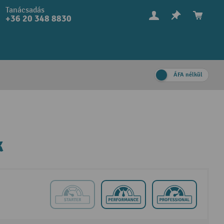
Tanácsadás
+36 20 348 8830
ÁFA nélkül
k