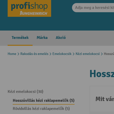
search
Skip to main navigation
Termékek
Márka
Akció
Home
Rakodás és emelés
Emelokocsik
Kézi emelokocsi
Hosszú
Hossz
Kézi emelokocsi (30)
Mit vá
Hosszúvillás kézi raklapemelők (5)
Rövidvillás kézi raklapemelők (5)