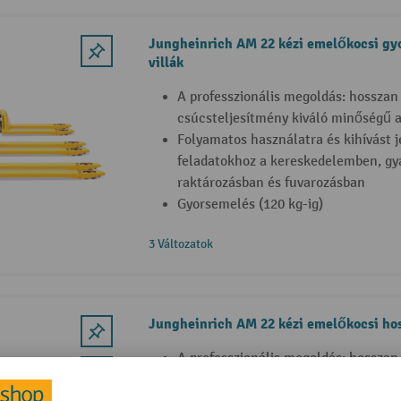
Jungheinrich AM 22 kézi emelőkocsi gy
villák
A professzionális megoldás: hosszan 
csúcsteljesítmény kiváló minőségű 
Folyamatos használatra és kihívást je
feladatokhoz a kereskedelemben, gyá
raktározásban és fuvarozásban
Gyorsemelés (120 kg-ig)
3 Változatok
Jungheinrich AM 22 kézi emelőkocsi hos
A professzionális megoldás: hosszan 
csúcsteljesítmény kiváló minőségű 