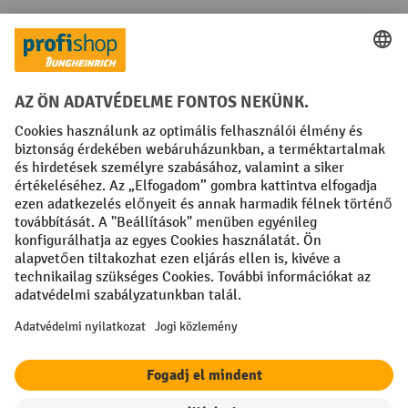
Fizetési lehetőségek
Creditcard (Master)
Creditcard (Visa)
Számla
Előrefizetés
Közösségi Média
Facebook
YouTube
LinkedIn
Instagram
Impresszum
ÁSZF
Adatvédelmi tájékoztató
Adatvédelmi beállítások
All prices excl. VAT plus
shipping costs
and possible delivery charges,
if not stated otherwise.