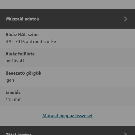
Műszaki adatok
Alváz RAL színe
RAL 7016 antracitszürke
Alváz felülete
porfúvott
Bevezető görgők
igen
Emelés
115 mm
Mutasd meg az összeset