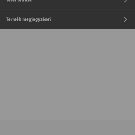
Tétel leírása
Termék megjegyzései