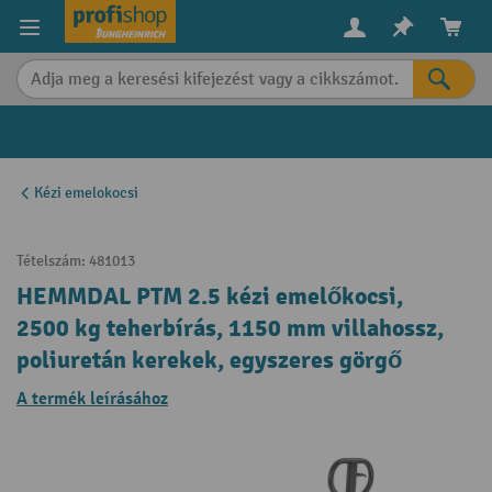
in content
Kézi emelokocsi
Tételszám:
481013
HEMMDAL PTM 2.5 kézi emelőkocsi,
2500 kg teherbírás, 1150 mm villahossz,
poliuretán kerekek, egyszeres görgő
A termék leírásához