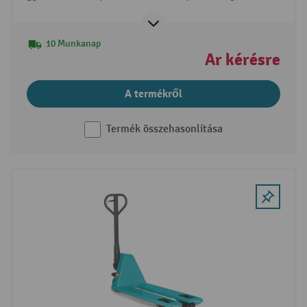
villával
10 Munkanap
Ár kérésre
A termékről
Termék összehasonlítása