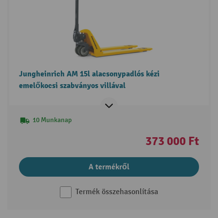
Jungheinrich AM 15l alacsonypadlós kézi
emelőkocsi szabványos villával
10 Munkanap
373 000 Ft
A termékről
Termék összehasonlítása