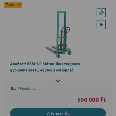
Topseller
Ameise® PSM 1.0 hidraulikus targonca
gyorsemeléssel, egytagú oszloppal
7 Munkanap
550 000 Ft
A termékről