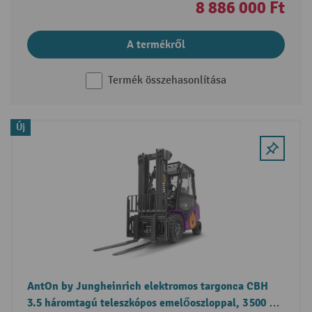
8 886 000 Ft
A termékről
Termék összehasonlítása
Új
AntOn by Jungheinrich elektromos targonca CBH
3.5 háromtagú teleszkópos emelőoszloppal, 3 500 kg