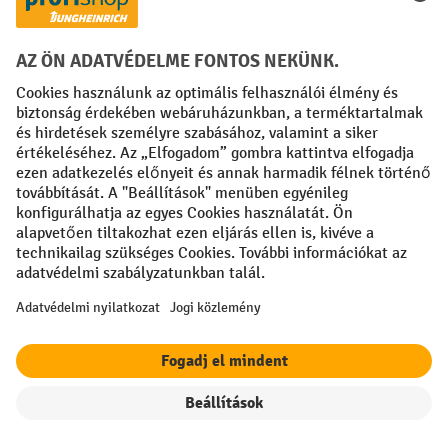
+36 20 348 8830
kapcsolatfelvételi űrlapon
Vagy
keresztül.
Fizetési lehetőségek
Creditcard (Master)
Creditcard (Visa)
Számla
Előrefizetés
Közösségi Média
Szűrők
Rendezés
Facebook
YouTube
LinkedIn
Instagram