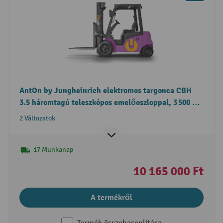
AntOn by Jungheinrich elektromos targonca CBH
3.5 háromtagú teleszkópos emelőoszloppal, 3 500 kg
teherbírással, időjárásvédő fülke Eco, külső
2 Változatok
töltőkészülékkel
17 Munkanap
10 165 000 Ft
A termékről