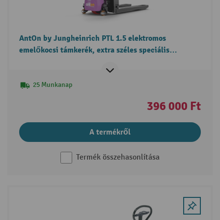
AntOn by Jungheinrich PTL 1.5 elektromos
emelőkocsi támkerék, extra széles speciális
raklapokhoz, teherbírás 1.500 kg
25 Munkanap
396 000 Ft
A termékről
Termék összehasonlítása