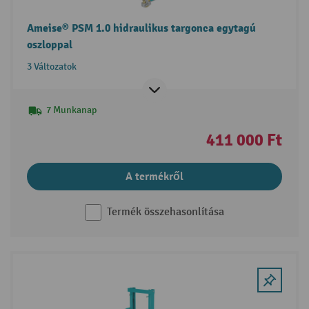
Ameise® PSM 1.0 hidraulikus targonca egytagú
oszloppal
3 Változatok
7 Munkanap
411 000 Ft
A termékről
Termék összehasonlítása