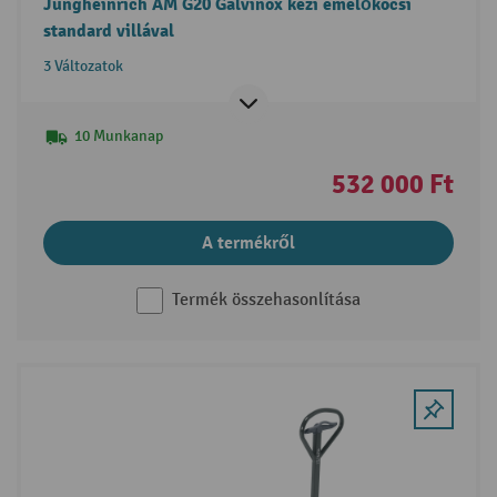
Jungheinrich AM G20 Galvinox kézi emelőkocsi
standard villával
3 Változatok
10 Munkanap
532 000 Ft
A termékről
Termék összehasonlítása