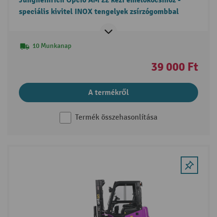
Jungheinrich Opció AM 22 kézi emelökocsihoz -
speciális kivitel INOX tengelyek zsírzógombbal
10 Munkanap
39 000 Ft
A termékről
Termék összehasonlítása