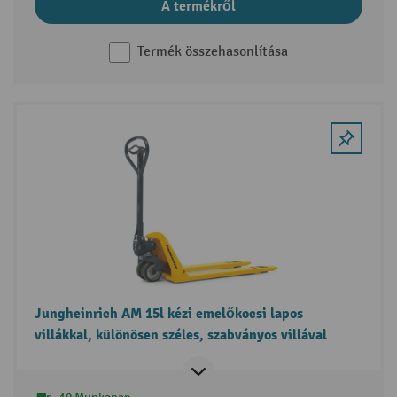
A termékről
Termék összehasonlítása
Jungheinrich AM 15l kézi emelőkocsi lapos
villákkal, különösen széles, szabványos villával