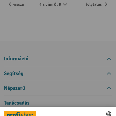
vissza
4 a címről 8
folytatás
Információ
Segítség
Népszerű
Tanácsadás
Támogatás és tanácsadás a következő témákban: