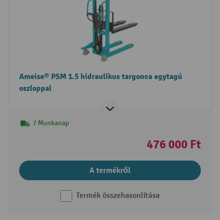
Ameise® PSM 1.5 hidraulikus targonca egytagú
oszloppal
7 Munkanap
476 000 Ft
A termékről
Termék összehasonlítása