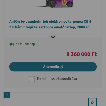
AntOn by Jungheinrich elektromos targonca CBH
2.0 háromtagú teleszkópos emelőoszlop, 2000 kg
teherbírás, időjárásvédő fülke Comfort
17 Munkanap
8 360 000 Ft
A termékről
Termék összehasonlítása
Új