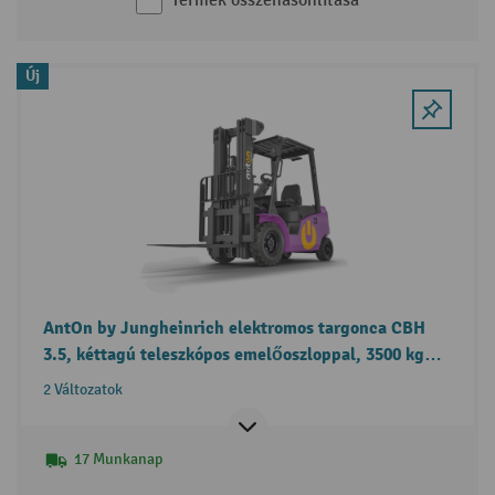
Termék összehasonlítása
Új
AntOn by Jungheinrich elektromos targonca CBH
3.5, kéttagú teleszkópos emelőoszloppal, 3500 kg
teherbírással, külső töltőkészülékkel együtt
2 Változatok
17 Munkanap