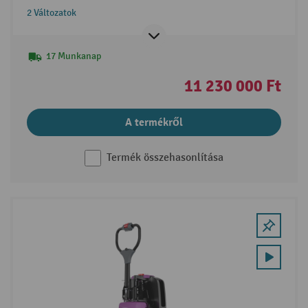
teherbírással, időjárásvédő fülke Comforttal, külső
2 Változatok
töltőkészülékkel
17 Munkanap
11 230 000 Ft
A termékről
Termék összehasonlítása