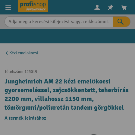
in content
Kézi emelokocsi
Tételszám:
125019
Jungheinrich AM 22 kézi emelőkocsi
gyorsemeléssel, zajcsökkentett, teherbírás
2200 mm, villahossz 1150 mm,
tömörgumi/poliuretán tandem görgőkkel
A termék leírásához