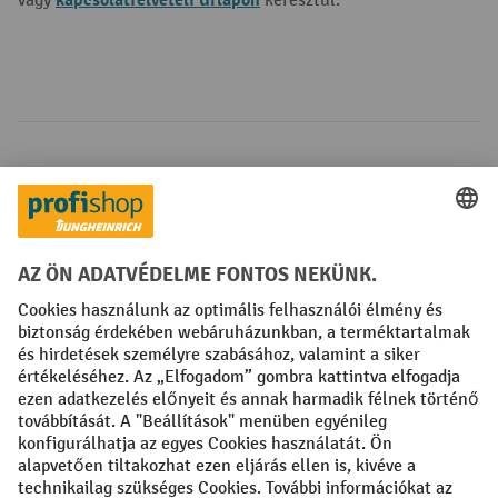
kapcsolatfelvételi űrlapon
Vagy
keresztül.
Fizetési lehetőségek
Creditcard (Master)
Creditcard (Visa)
Számla
Előrefizetés
Közösségi Média
Facebook
YouTube
LinkedIn
Instagram