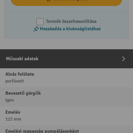
Termék összehasonlítása
Hozzáadás a kívánságlistához
Műszaki adatok
Alváz felülete
porfúvott
Bevezető görgők
igen
Emelés
122 mm
Emelési magasság pumpálásonként