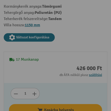
Tömörgumi
Kormánykerék anyaga:
Poliuretán (PU)
Tehergörgő anyag:
Tandem
Teherkerék felszereltsége:
1150 mm
Villa hossza:
Változat konfigurálása
17 Munkanap
426 000 Ft
db ÁFA nélkül plusz
szállítási
Kosárba helyezés