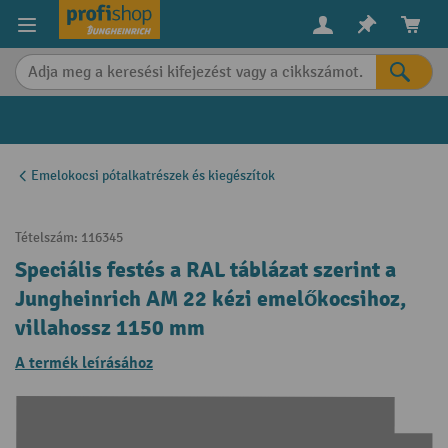
in content
Emelokocsi pótalkatrészek és kiegészítok
Tételszám:
116345
Speciális festés a RAL táblázat szerint a
Jungheinrich AM 22 kézi emelőkocsihoz,
villahossz 1150 mm
A termék leírásához