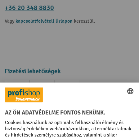
+36 20 348 8830
kapcsolatfelvételi űrlapon
Vagy
keresztül.
Fizetési lehetőségek
Creditcard (Master)
Creditcard (Visa)
Számla
Előrefizetés
Közösségi Média
Facebook
YouTube
LinkedIn
Instagram