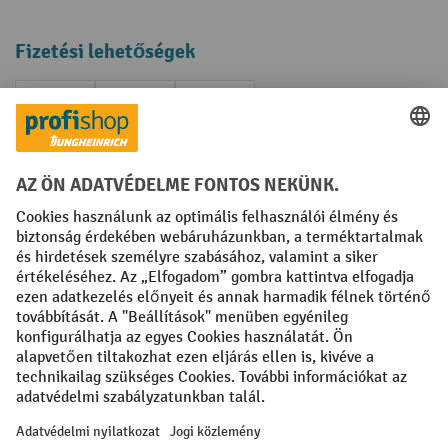
Fizetési lehetőségek
Creditcard (Master)
Creditcard (Visa)
Számla
Előrefizetés
Közösségi Média
Facebook
YouTube
LinkedIn
Instagram
Impresszum
ÁSZF
Adatvédelmi tájékoztató
Adatvédelmi beállítások
All prices excl. VAT plus
shipping costs
and possible delivery charges,