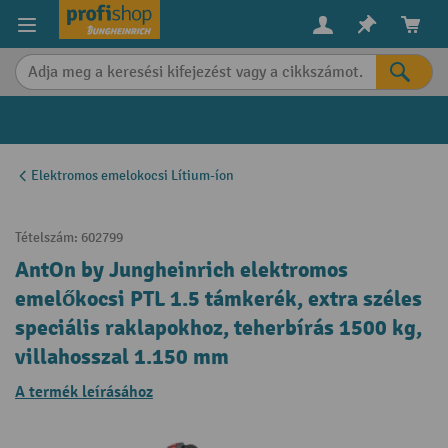
in content
Elektromos emelokocsi Lítium-íon
Tételszám:
602799
AntOn by Jungheinrich elektromos
emelőkocsi PTL 1.5 támkerék, extra széles
speciális raklapokhoz, teherbírás 1500 kg,
villahosszal 1.150 mm
A termék leírásához