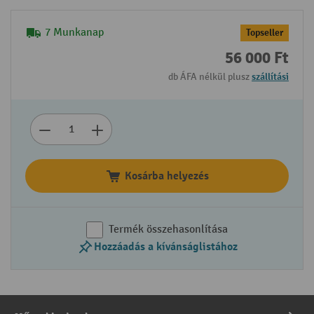
7 Munkanap
Topseller
56 000 Ft
db ÁFA nélkül plusz
szállítási
Kosárba helyezés
Termék összehasonlítása
Hozzáadás a kívánságlistához