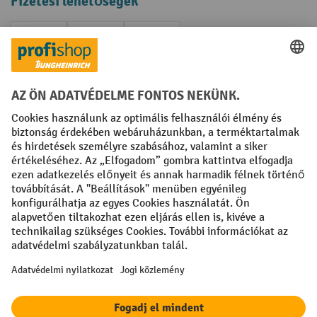
Fizetési lehetőségek
Creditcard (Master)
Creditcard (Visa)
Számla
Előrefizetés
Közösségi Média
Facebook
YouTube
LinkedIn
Instagram
Impresszum
ÁSZF
Adatvédelmi tájékoztató
Adatvédelmi beállítások
All prices excl. VAT plus
shipping costs
and possible delivery charges,
if not stated otherwise.
A feltüntetett kedvezmények a készlet erejéig érvényesek. A