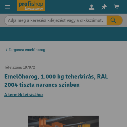
in content
Targonca emelőhorog
Tételszám:
197972
Emelőhorog, 1.000 kg teherbírás, RAL
2004 tiszta narancs színben
A termék leírásához