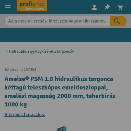
in content
Hidraulikus gyalogkíséretű targoncák
Tételszám:
197353
Ameise® PSM 1.0 hidraulikus targonca
kéttagú teleszkópos emelőoszloppal,
emelési magasság 2000 mm, teherbírás
1000 kg
A termék leírásához