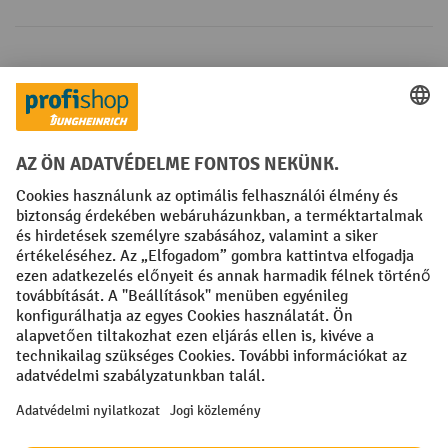
Fizetési lehetőségek
Creditcard (Master)
Creditcard (Visa)
Számla
Előrefizetés
Közösségi Média
Facebook
YouTube
LinkedIn
Instagram
Impresszum
ÁSZF
Adatvédelmi tájékoztató
Adatvédelmi beállítások