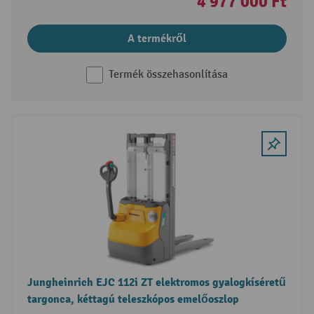
4 977 000 Ft
A termékről
Termék összehasonlítása
Jungheinrich EJC 112i ZT elektromos gyalogkíséretű
targonca, kéttagú teleszkópos emelőoszlop