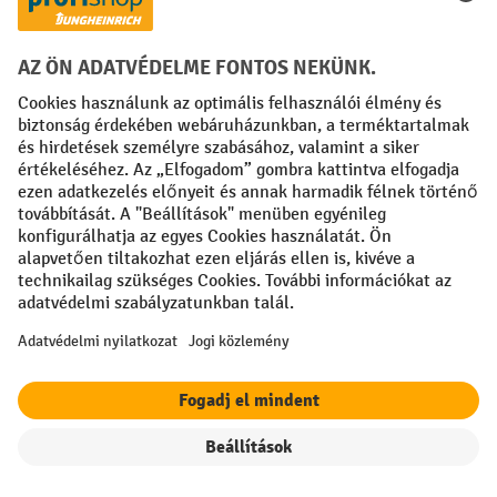
Fizetési lehetőségek
Creditcard (Master)
Creditcard (Visa)
Számla
Előrefizetés
Közösségi Média
Facebook
YouTube
LinkedIn
Instagram
Impresszum
ÁSZF
Adatvédelmi tájékoztató
Adatvédelmi beállítások
All prices excl. VAT plus
shipping costs
and possible delivery charges,
Szűrők
Rendezés
if not stated otherwise.