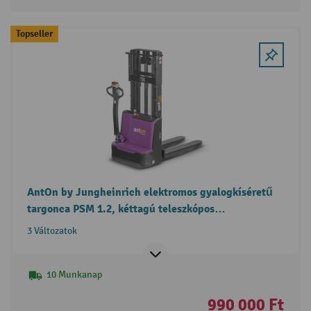
Topseller
AntOn by Jungheinrich elektromos gyalogkíséretű
targonca PSM 1.2, kéttagú teleszkópos
emelőoszloppal, teherbírás 1 200 kg
3 Változatok
10 Munkanap
990 000 Ft