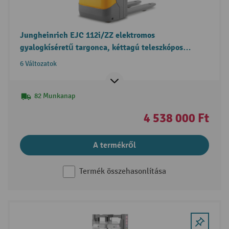
Jungheinrich EJC 112i/ZZ elektromos
gyalogkíséretű targonca, kéttagú teleszkópos
emelőoszlop, szabademeléssel
6 Változatok
82 Munkanap
4 538 000 Ft
A termékről
Termék összehasonlítása