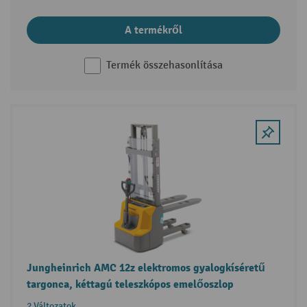
A termékről
Termék összehasonlítása
Jungheinrich AMC 12z elektromos gyalogkíséretű
targonca, kéttagú teleszkópos emelőoszlop
2 Változatok