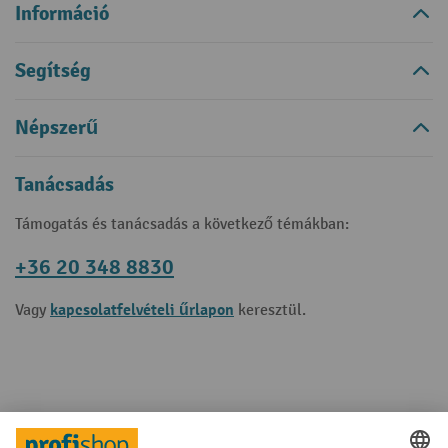
Információ
Segítség
Népszerű
Tanácsadás
Támogatás és tanácsadás a következő témákban:
+36 20 348 8830
kapcsolatfelvételi űrlapon
Vagy
keresztül.