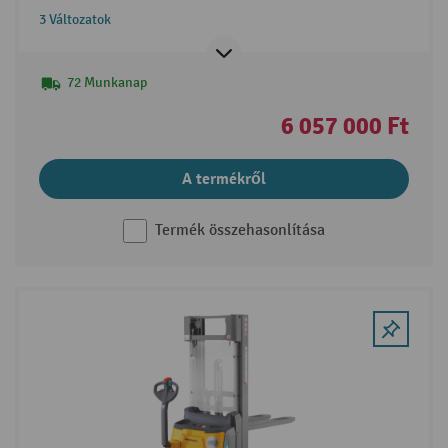
emelőoszlop, szabademeléssel
3 Változatok
72 Munkanap
6 057 000 Ft
A termékről
Termék összehasonlítása