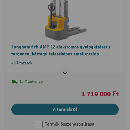
Jungheinrich AMC 12 elektromos gyalogkíséretű
targonca, kéttagú teleszkópos emelőoszlop
4 Változatok
15 Munkanap
1 719 000 Ft
A termékről
Termék összehasonlítása