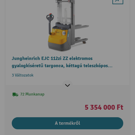
Jungheinrich EJC 112zi ZZ elektromos
gyalogkíséretű targonca, kéttagú teleszkópos
emelőoszlop, két raklap egyidejű kezelése
3 Változatok
funkcióval, szabademeléssel
72 Munkanap
5 354 000 Ft
A termékről