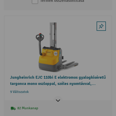
Termék összehasonlítása
Jungheinrich EJC 110bi E elektromos gyalogkíséretű
targonca mono oszloppal, széles nyomtávval,
szabademeléssel
9 Változatok
82 Munkanap