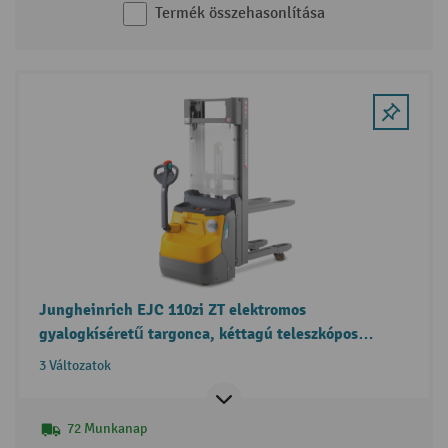
Termék összehasonlítása
Jungheinrich EJC 110zi ZT elektromos
gyalogkíséretű targonca, kéttagú teleszkópos
emelőoszlop, funkcióval két raklap együttes
3 Változatok
kezelésére
72 Munkanap