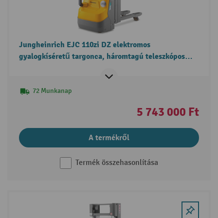
Jungheinrich EJC 110zi DZ elektromos
gyalogkíséretű targonca, háromtagú teleszkópos
emelőoszlop, két raklap egyidejű kezelése funkció,
szabademeléssel
72 Munkanap
5 743 000 Ft
A termékről
Termék összehasonlítása