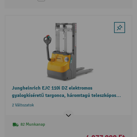
Jungheinrich EJC 110i DZ elektromos
gyalogkíséretű targonca, háromtagú teleszkópos
emelőoszlop, szabademeléssel
2 Változatok
82 Munkanap