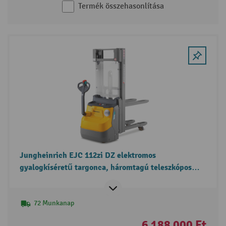
Termék összehasonlítása
Jungheinrich EJC 112zi DZ elektromos
gyalogkíséretű targonca, háromtagú teleszkópos
emelőoszlop, két raklap egyidejű kezelése funkció,
szabademeléssel
72 Munkanap
6 188 000 Ft