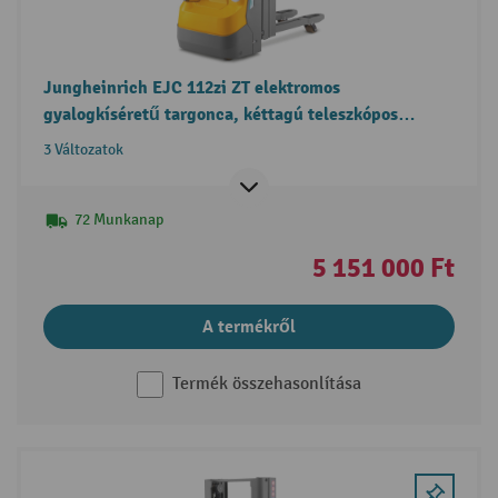
Jungheinrich EJC 112zi ZT elektromos
gyalogkíséretű targonca, kéttagú teleszkópos
emelőoszlop, funkcióval két raklap együttes
3 Változatok
kezelésére
72 Munkanap
5 151 000 Ft
A termékről
Termék összehasonlítása