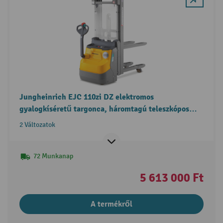
Jungheinrich EJC 110zi DZ elektromos
gyalogkíséretű targonca, háromtagú teleszkópos
emelőoszlop, szabademeléssel
2 Változatok
72 Munkanap
5 613 000 Ft
A termékről