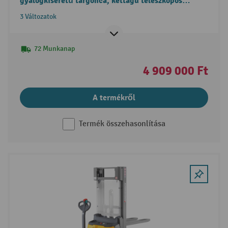
gyalogkíséretű targonca, kéttagú teleszkópos
emelőoszlop, két raklap egyidejű kezelése
3 Változatok
funkcióval, szabademeléssel
72 Munkanap
4 909 000 Ft
A termékről
Termék összehasonlítása