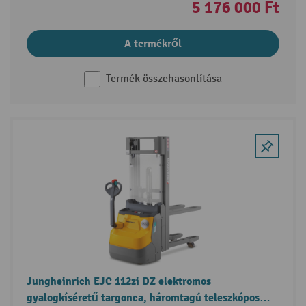
5 176 000 Ft
A termékről
Termék összehasonlítása
Jungheinrich EJC 112zi DZ elektromos
gyalogkíséretű targonca, háromtagú teleszkópos