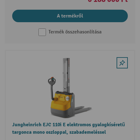
A termékről
Termék összehasonlítása
Jungheinrich EJC 110i E elektromos gyalogkíséretű
targonca mono oszloppal, szabademeléssel