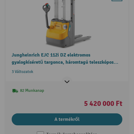
Jungheinrich EJC 112i DZ elektromos
gyalogkíséretű targonca, háromtagú teleszkópos
emelőoszlop, szabademeléssel
3 Változatok
82 Munkanap
5 420 000 Ft
A termékről