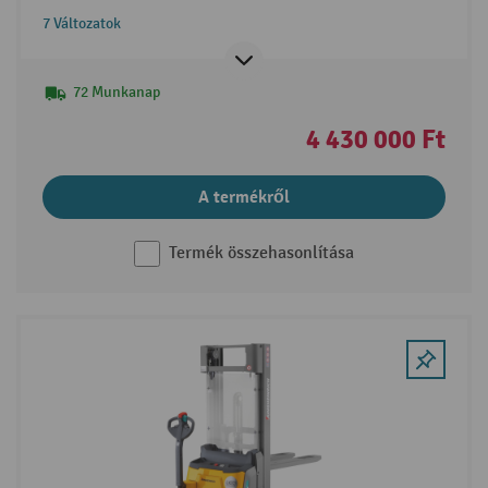
emelőoszlop
7 Változatok
72 Munkanap
4 430 000 Ft
A termékről
Termék összehasonlítása