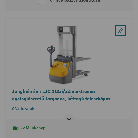
Termék összehasonlítása
Jungheinrich EJC 112zi/ZZ elektromos
gyalogkíséretű targonca, kéttagú teleszkópos
emelőoszlop, szabademeléssel
6 Változatok
72 Munkanap