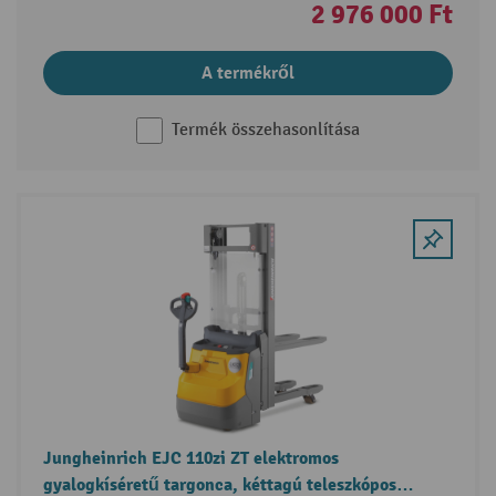
2 976 000 Ft
A termékről
Termék összehasonlítása
Jungheinrich EJC 110zi ZT elektromos
gyalogkíséretű targonca, kéttagú teleszkópos