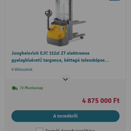
Jungheinrich EJC 112zi ZT elektromos
gyalogkíséretű targonca, kéttagú teleszkópos
emelőoszlop
9 Változatok
72 Munkanap
4 875 000 Ft
A termékről