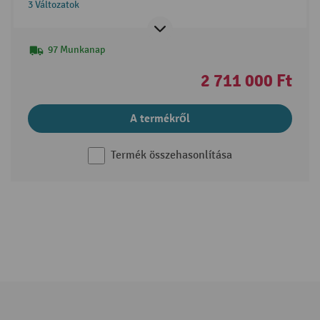
3 Változatok
97 Munkanap
2 711 000 Ft
A termékről
Termék összehasonlítása