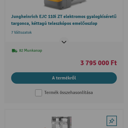
Jungheinrich EJC 110i ZT elektromos gyalogkíséretű
targonca, kéttagú teleszkópos emelőoszlop
7 Változatok
82 Munkanap
3 795 000 Ft
A termékről
Termék összehasonlítása