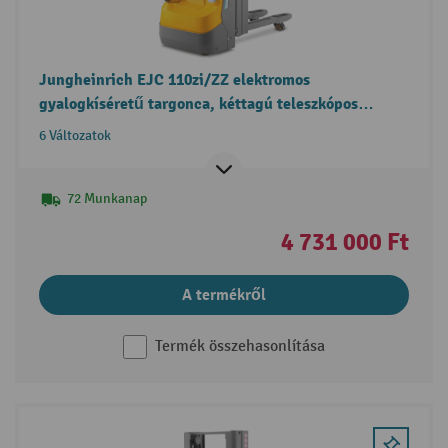
Jungheinrich EJC 110zi/ZZ elektromos
gyalogkíséretű targonca, kéttagú teleszkópos
emelőoszlop, szabademeléssel
6 Változatok
72 Munkanap
4 731 000 Ft
A termékről
Termék összehasonlítása