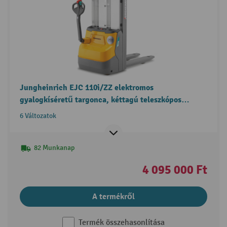
Jungheinrich EJC 110i/ZZ elektromos
gyalogkíséretű targonca, kéttagú teleszkópos
emelőoszlop, szabademeléssel
6 Változatok
82 Munkanap
4 095 000 Ft
A termékről
Termék összehasonlítása