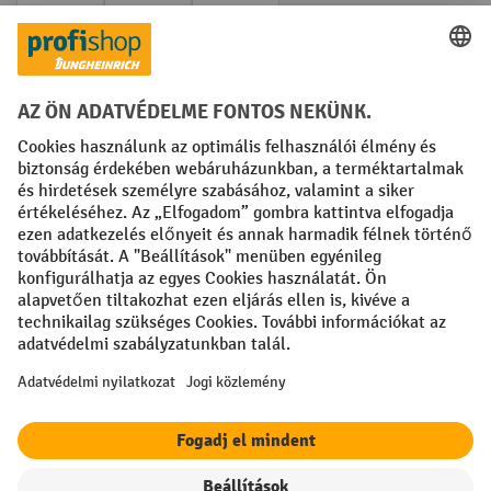
Creditcard (Master)
Creditcard (Visa)
Számla
Előrefizetés
Közösségi Média
Facebook
YouTube
LinkedIn
Instagram
Impresszum
ÁSZF
Adatvédelmi tájékoztató
Adatvédelmi beállítások
All prices excl. VAT plus
shipping costs
and possible delivery charges,
if not stated otherwise.
A feltüntetett kedvezmények a készlet erejéig érvényesek. A
kedvezmény nem vonatkozik az akciós árakra és más kedvezményekkel