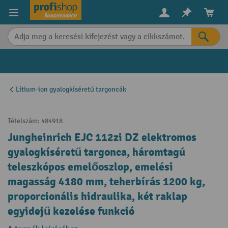
in content
Lítium-ion gyalogkíséretű targoncák
Tételszám:
484918
Jungheinrich EJC 112zi DZ elektromos
gyalogkíséretű targonca, háromtagú
teleszkópos emelőoszlop, emelési
magasság 4180 mm, teherbírás 1200 kg,
proporcionális hidraulika, két raklap
egyidejű kezelése funkció