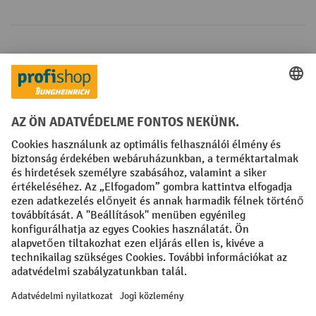
Fizetési lehetőségek
Creditcard (Master)
Creditcard (Visa)
Számla
Előrefizetés
Közösségi Média
Facebook
YouTube
LinkedIn
Instagram
Impresszum
ÁSZF
Adatvédelmi tájékoztató
Adatvédelmi beállítások