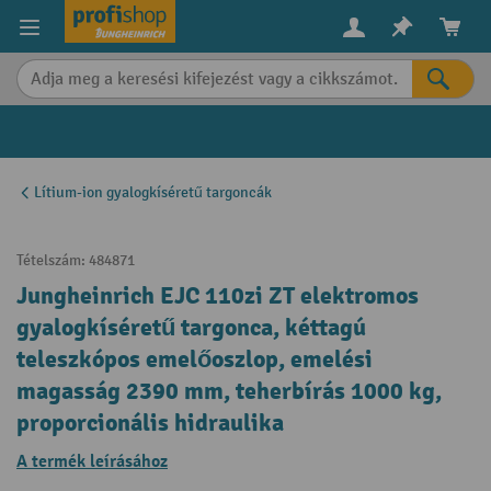
in content
Lítium-ion gyalogkíséretű targoncák
Tételszám:
484871
Jungheinrich EJC 110zi ZT elektromos
gyalogkíséretű targonca, kéttagú
teleszkópos emelőoszlop, emelési
magasság 2390 mm, teherbírás 1000 kg,
proporcionális hidraulika
A termék leírásához