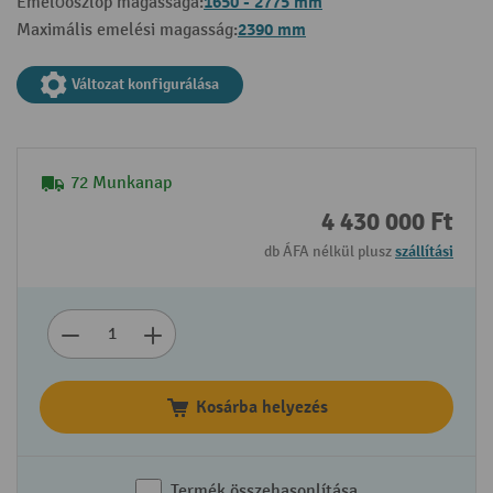
1650 - 2775 mm
Emelőoszlop magassága:
2390 mm
Maximális emelési magasság:
Változat konfigurálása
72 Munkanap
4 430 000 Ft
db ÁFA nélkül plusz
szállítási
Kosárba helyezés
Termék összehasonlítása