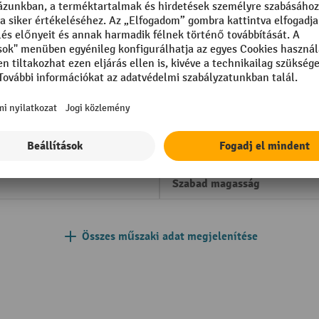
in Germany
Maximális emelési magasság
er unit
Meghajtás
h/per unit
Menetvezérlés fajtája
Munkafolyosó szélessége
m-ion
Szabademelés
Szabad magasság
Összes műszaki adat megjelenítése