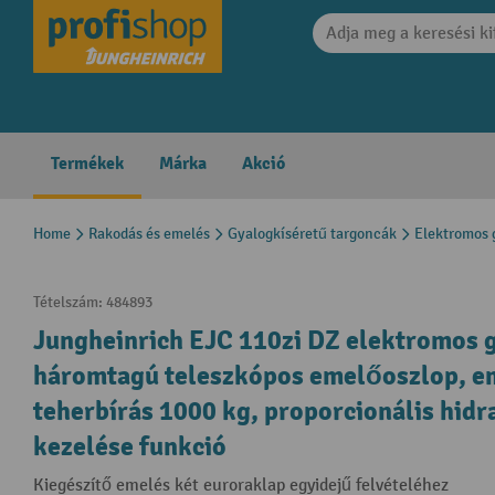
search
Skip to main navigation
Termékek
Márka
Akció
Home
Rakodás és emelés
Gyalogkíséretű targoncák
Elektromos 
Tételszám:
484893
Jungheinrich EJC 110zi DZ elektromos 
háromtagú teleszkópos emelőoszlop, e
teherbírás 1000 kg, proporcionális hidr
kezelése funkció
Kiegészítő emelés két euroraklap egyidejű felvételéhez