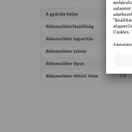
A gyártás helye
Made 
Akkumulátorfeszültség
24 V/p
Akkumulátor kapacitás
150 A
Akkumulátor száma
1
Akkumulátor típus
Lítiu
Akkumulátor töltési ideje
3 h