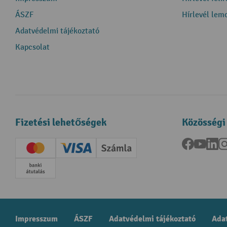
ÁSZF
Hírlevél lem
Adatvédelmi tájékoztató
Kapcsolat
Fizetési lehetőségek
Közösségi
Facebook
YouTu
Li
Creditcard (Master)
Creditcard (Visa)
Számla
Előrefizetés
Impresszum
ÁSZF
Adatvédelmi tájékoztató
Adat