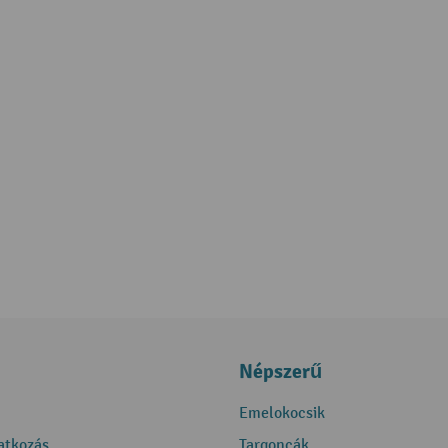
Népszerű
Emelokocsik
ratkozás
Targoncák