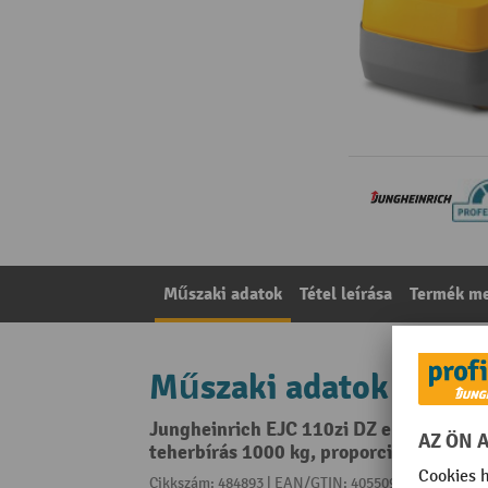
Műszaki adatok
Tétel leírása
Termék me
Műszaki adatok
Jungheinrich EJC 110zi DZ elektromos
teherbírás 1000 kg, proporcionális hidr
Cikkszám: 484893 | EAN/GTIN: 4055091317236
A kat