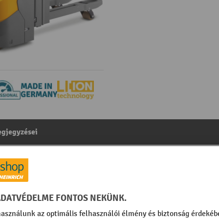
gjegyzései
 gyalogkíséretű targonca, háromtagú teleszkópos emelőo
aulika, két raklap egyidejű kezelése funkció
egóriából:
Lítium-ion gyalogkíséretű targoncák