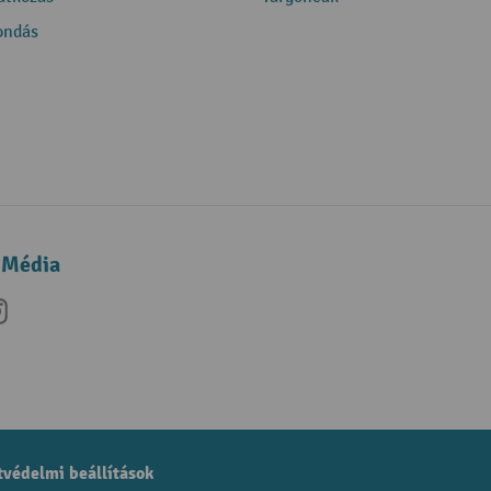
ondás
 Média
be
nkedIn
Instagram
védelmi beállítások