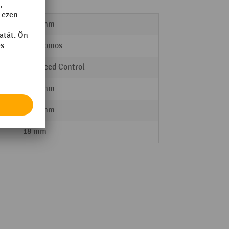
4180 mm
elektromos
AC Speed Control
2186 mm
1338 mm
18 mm