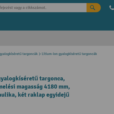
gyalogkíséretű targoncák
Lítium-ion gyalogkíséretű targoncák
gyalogkíséretű targonca,
melési magasság 4180 mm,
aulika, két raklap egyidejű