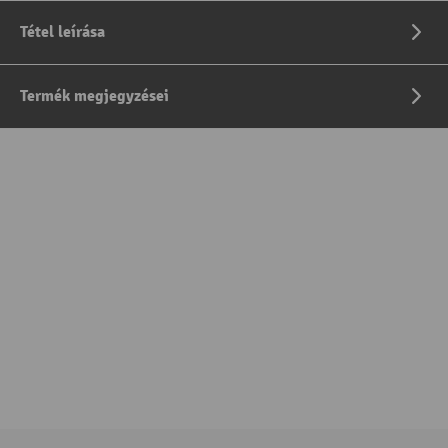
Tétel leírása
Termék megjegyzései