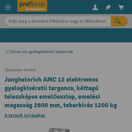
in content
Lítium-ion gyalogkíséretű targoncák
Tételszám:
447074
Jungheinrich AMC 12 elektromos
gyalogkíséretű targonca, kéttagú
teleszkópos emelőoszlop, emelési
magasság 2600 mm, teherbírás 1200 kg
A termék leírásához