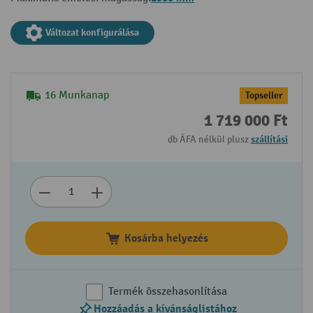
Változat konfigurálása
16 Munkanap
Topseller
1 719 000 Ft
db ÁFA nélkül plusz
szállítási
Kosárba helyezés
Termék összehasonlítása
Hozzáadás a kívánságlistához