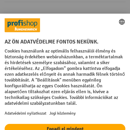
Fizetési lehetőségek
Creditcard (Master)
Creditcard (Visa)
Számla
Előrefizetés
Közösségi Média
Facebook
YouTube
LinkedIn
Instagram
Impresszum
ÁSZF
Adatvédelmi tájékoztató
Adatvédelmi beállítások
All prices excl. VAT plus
shipping costs
and possible delivery charges,