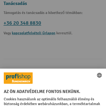
Tanácsadás
Támogatás és tanácsadás a következő témákban:
+36 20 348 8830
kapcsolatfelvételi űrlapon
Vagy
keresztül.
Fizetési lehetőségek
Creditcard (Master)
Creditcard (Visa)
Számla
Előrefizetés