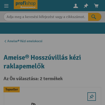
in content
Ameise® Kézi emelokocsi
Ameise® Hosszúvillás kézi
raklapemelők
Az Ön választása: 2 termékek
Topseller