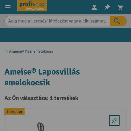
in content
Ameise® Kézi emelokocsi
Ameise® Laposvillás
emelokocsik
Az Ön választása: 1 termékek
Topseller