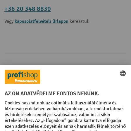
+36 20 348 8830
kapcsolatfelvételi űrlapon
Vagy
keresztül.
Fizetési lehetőségek
Creditcard (Master)
Creditcard (Visa)
Számla
Előrefizetés
Közösségi Média
Facebook
YouTube
LinkedIn
Instagram