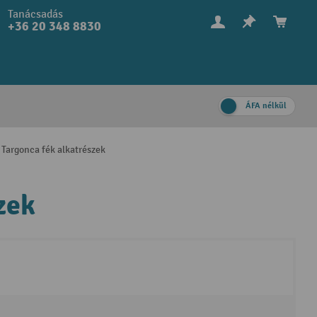
Tanácsadás
+36 20 348 8830
ÁFA nélkül
Targonca fék alkatrészek
zek