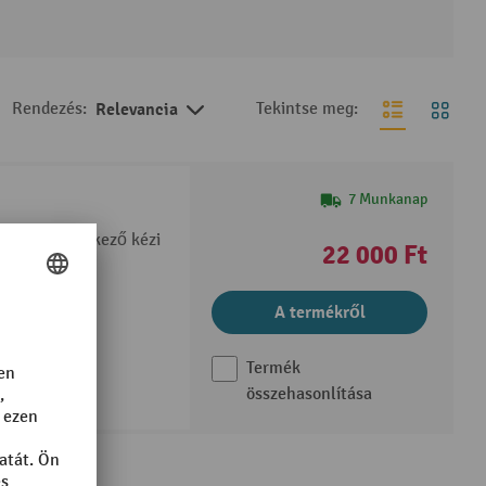
Rendezés:
Relevancia
Tekintse meg:
7 Munkanap
őkkel rendelkező kézi
22 000 Ft
közé
A termékről
ck pozícióval
Termék
összehasonlítása