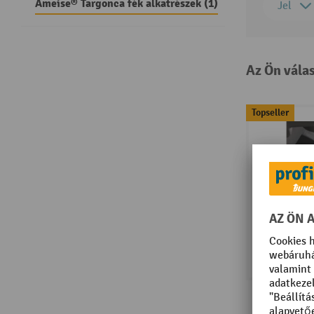
Ameise® Targonca fék alkatrészek (1)
Jel
Az Ön vála
Topseller