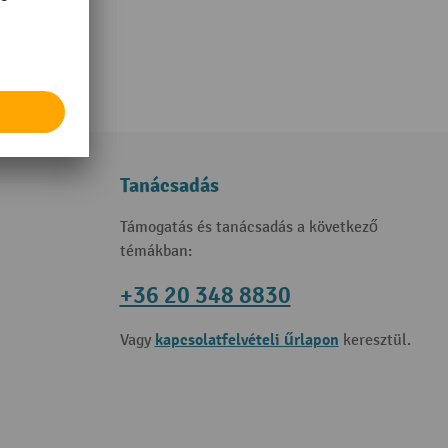
Tanácsadás
Támogatás és tanácsadás a következő
témákban:
+36 20 348 8830
kapcsolatfelvételi űrlapon
Vagy
keresztül.