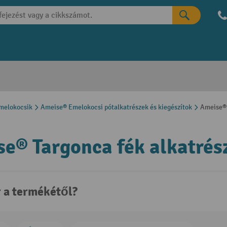
melokocsik
Ameise® Emelokocsi pótalkatrészek és kiegészítok
Ameise® 
e® Targonca fék alkatrés
r a termékétől?