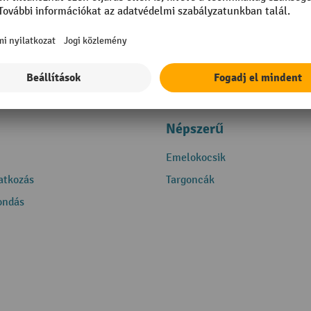
Népszerű
Emelokocsik
ratkozás
Targoncák
ondás