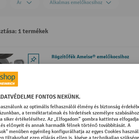
Ár
Alkalmas emelőkocsihoz
sztása: 1 termékek
Rögzítőfék Ameise® emelőkocsihoz
Rögzítőfék tömör gumi kormánygörg
emelőkocsihoz, Ameise®
Gyors felszerelés a kormánygörgők 
Egyszerű kezelési koncepció move-lo