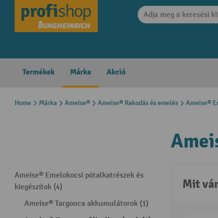
search
Skip to main navigation
Termékek
Márka
Akció
Home
Márka
Ameise®
Ameise® Rakodás és emelés
Ameise® E
Ameis
Ameise® Emelokocsi pótalkatrészek és
Mit vá
kiegészítok (4)
Ameise® Targonca akkumulátorok (1)