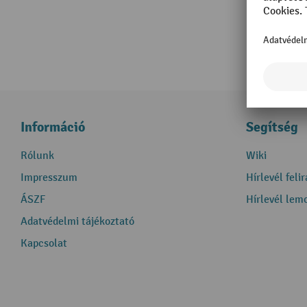
Információ
Segítség
Rólunk
Wiki
Impresszum
Hírlevél feli
ÁSZF
Hírlevél lem
Adatvédelmi tájékoztató
Kapcsolat