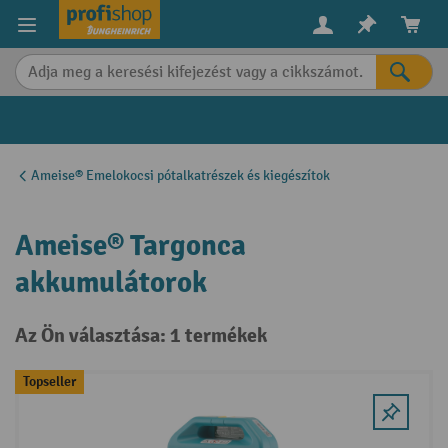
in content
Ameise® Emelokocsi pótalkatrészek és kiegészítok
Ameise® Targonca
akkumulátorok
Az Ön választása: 1 termékek
Topseller