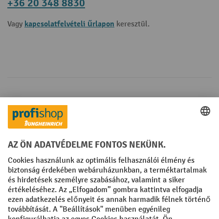
+36 20 348 8830
kapcsolatfelvételi űrlapon
Vagy
keresztül.
Fizetési lehetőségek
Creditcard (Master)
Creditcard (Visa)
Számla
Előrefizetés
Közösségi Média
Facebook
YouTube
LinkedIn
Instagram