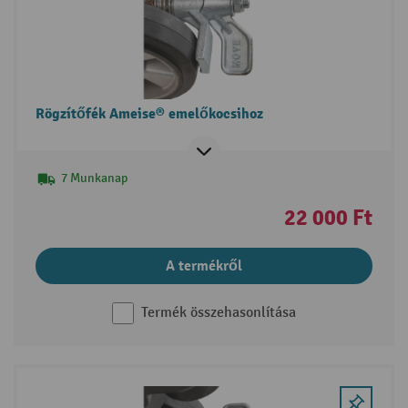
Rögzítőfék Ameise® emelőkocsihoz
7 Munkanap
22 000 Ft
A termékről
Termék összehasonlítása