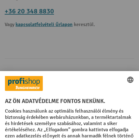
+36 20 348 8830
kapcsolatfelvételi űrlapon
Vagy
keresztül.
Fizetési lehetőségek
Creditcard (Master)
Creditcard (Visa)
Számla
Előrefizetés
Közösségi Média
Facebook
YouTube
LinkedIn
Instagram