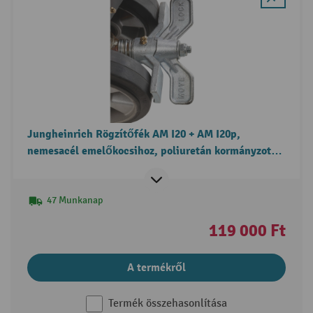
Jungheinrich Rögzítőfék AM I20 + AM I20p,
nemesacél emelőkocsihoz, poliuretán kormányzott
kerekekhez
47 Munkanap
119 000 Ft
A termékről
Termék összehasonlítása