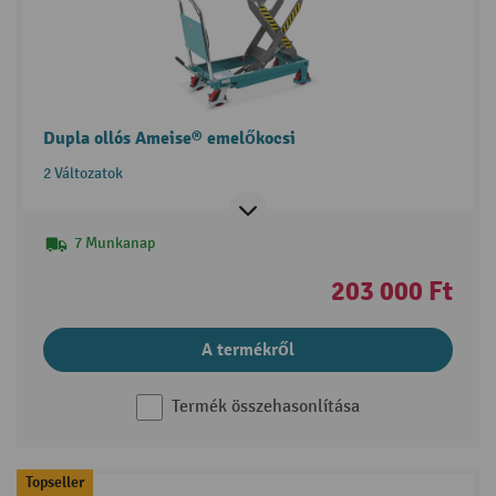
Dupla ollós Ameise® emelőkocsi
2 Változatok
7 Munkanap
203 000 Ft
A termékről
Termék összehasonlítása
Topseller