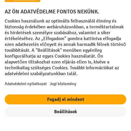
Creditcard (Master)
Creditcard (Visa)
Számla
Előrefizetés
Közösségi Média
Facebook
YouTube
LinkedIn
Instagram
Impresszum
ÁSZF
Adatvédelmi tájékoztató
Adatvédelmi beállítások
All prices excl. VAT plus
shipping costs
and possible delivery charges,
if not stated otherwise.
Szűrők
Rendezés
A feltüntetett kedvezmények a készlet erejéig érvényesek. A
kedvezmény nem vonatkozik az akciós árakra és más kedvezményekkel
(kuponokkal) nem vonható össze.