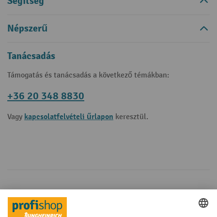
Segítség
Népszerű
Tanácsadás
Támogatás és tanácsadás a következő témákban:
+36 20 348 8830
kapcsolatfelvételi űrlapon
Vagy
keresztül.
Fizetési lehetőségek