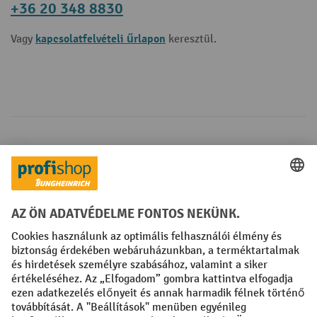
+36 20 348 8830
kapcsolatfelvételi űrlapon
Vagy
keresztül.
Fizetési lehetőségek
Creditcard (Master)
Creditcard (Visa)
Számla
Előrefizetés
Közösségi Média
Facebook
YouTube
LinkedIn
Instagram