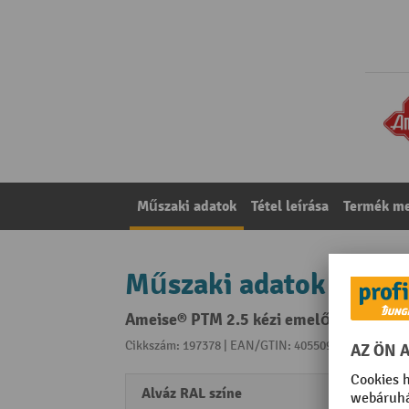
Műszaki adatok
Tétel leírása
Termék me
Műszaki adatok
Ameise® PTM 2.5 kézi emelőkocsi, 2500
Cikkszám: 197378 | EAN/GTIN: 4055091194943
A kat
Alváz RAL színe
RAL 5