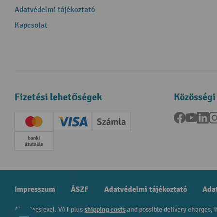
Adatvédelmi tájékoztató
Kapcsolat
Fizetési lehetőségek
Közösségi
Facebook
YouTu
Li
Creditcard (Master)
Creditcard (Visa)
Számla
Előrefizetés
Impresszum
ÁSZF
Adatvédelmi tájékoztató
Adat
All prices excl. VAT plus
shipping costs
and possible delivery charges, i