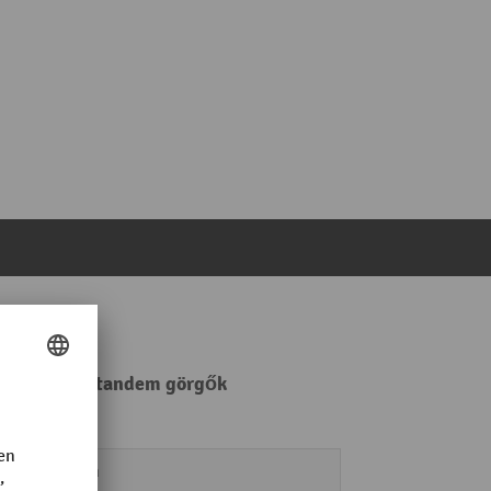
án kerekek, tandem görgők
37 mm