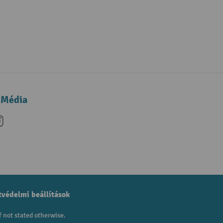
 Média
be
nkedIn
Instagram
védelmi beállítások
f not stated otherwise.