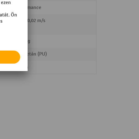
Performance
l /
0,09 / 0,02 m/s
2500 kg
Poliuretán (PU)
80 mm