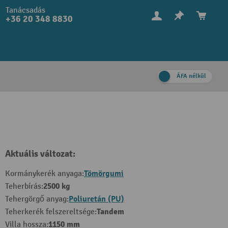
Tanácsadás
+36 20 348 8830
ÁFA nélkül
Aktuális változat:
Tömörgumi
Kormánykerék anyaga:
2500 kg
Teherbírás:
Poliuretán (PU)
Tehergörgő anyag:
Tandem
Teherkerék felszereltsége:
1150 mm
Villa hossza: