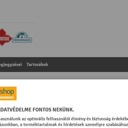
gjegyzései
Tartozékok
 kg teherbírás, 1150 mm villahossz, tömörgumi/poliuret
egóriából:
Kézi emelokocsi
018 türkizkék
Szabad magasság