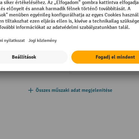
ott
Szegmens
Süllyesztési sebesség teherre
teher nélkül
mm
Teherbírás
m
Tehergörgő anyag
200 mm
Tehergörgő átmérő
Összes műszaki adat megjelenítése