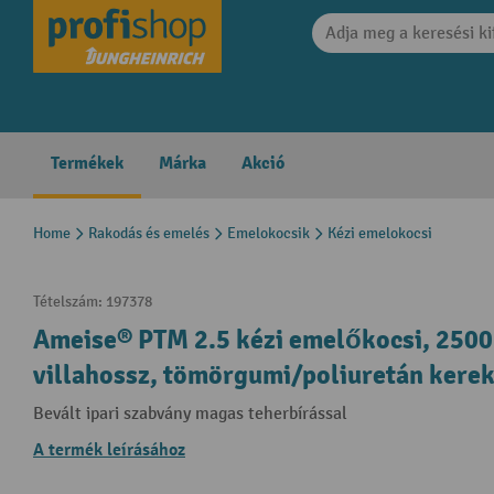
search
Skip to main navigation
Termékek
Márka
Akció
Home
Rakodás és emelés
Emelokocsik
Kézi emelokocsi
Tételszám:
197378
Ameise® PTM 2.5 kézi emelőkocsi, 2500
villahossz, tömörgumi/poliuretán kere
Bevált ipari szabvány magas teherbírással
A termék leírásához