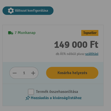
Változat konfigurálása
7 Munkanap
Topseller
149 000 Ft
db ÁFA nélkül plusz
szállítási
Kosárba helyezés
Termék összehasonlítása
Hozzáadás a kívánságlistához