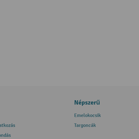
Népszerű
Emelokocsik
ratkozás
Targoncák
ondás