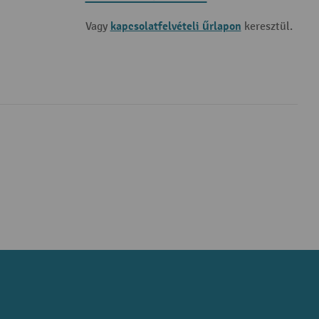
kapcsolatfelvételi űrlapon
Vagy
keresztül.