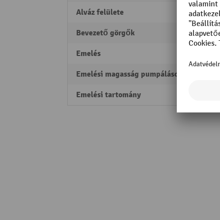
Alváz felülete
porfúv
Bevezető görgők
igen
Emelés
115 
Emelési magasság pumpálásonként
7,5 m
Emelési tartomány
85 - 