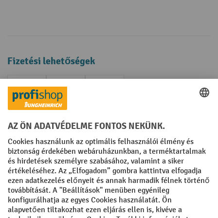
Fizetési lehetőségek
Creditcard (Master)
Creditcard (Visa)
Számla
Előrefizetés
Közösségi Média
Facebook
YouTube
LinkedIn
Instagram
Impresszum
ÁSZF
Adatvédelmi tájékoztató