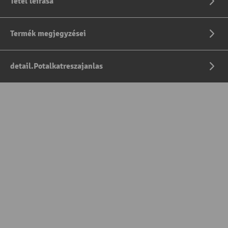
Tétel leírása
Termék megjegyzései
detail.Potalkatreszajanlas