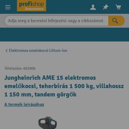
in content
Elektromos emelokocsi Lítium-íon
Tételszám:
601906
Jungheinrich AME 15 elektromos
emelőkocsi, teherbírás 1 500 kg, villahossz
1 150 mm, tandem görgők
A termék leírásához