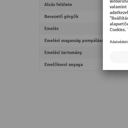
Alváz felülete
porfúv
Bevezető görgők
igen
Emelés
122 
Emelési magasság pumpálásonként
10 m
Emelési tartomány
83 - 
Emelőkocsi anyaga
Acél