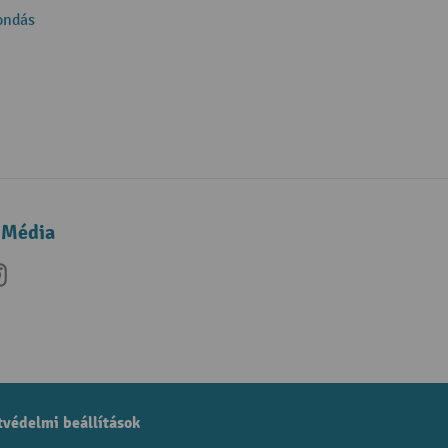
ondás
 Média
be
nkedIn
Instagram
védelmi beállítások