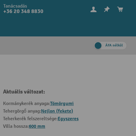
Tanácsadás
+36 20 348 8830
ÁFA nélkül
Aktuális változat:
Tömörgumi
Kormánykerék anyaga:
Nejlon (fekete)
Tehergörgő anyag:
Egyszeres
Teherkerék felszereltsége:
600 mm
Villa hossza: