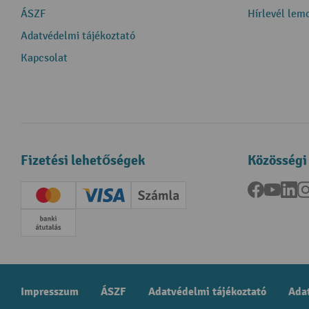
ÁSZF
Hírlevél lem
Adatvédelmi tájékoztató
Kapcsolat
Fizetési lehetőségek
Közösségi
Facebook
YouTu
Li
Creditcard (Master)
Creditcard (Visa)
Számla
Előrefizetés
Impresszum
ÁSZF
Adatvédelmi tájékoztató
Adat