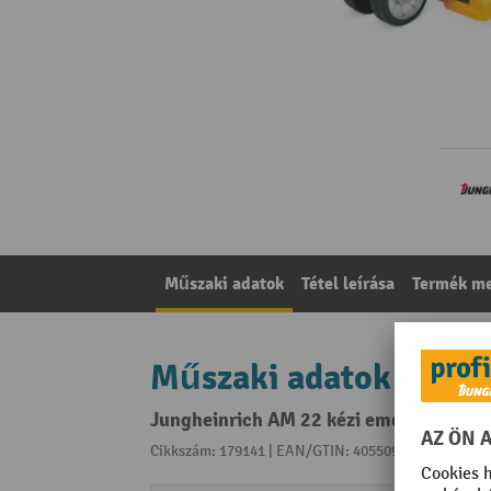
Műszaki adatok
Tétel leírása
Termék me
Műszaki adatok
Jungheinrich AM 22 kézi emelőkocsi, t
Cikkszám: 179141 | EAN/GTIN: 4055091174952
A kat