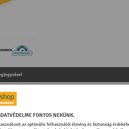
gjegyzései
eherbírás 2.200 kg, villahossz 600 mm, tömörgumi/nylon
egóriából:
Rövidvillás kézi raklapemelők