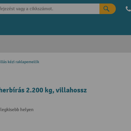
illás kézi raklapemelők
erbírás 2.200 kg, villahossz
legkisebb helyen