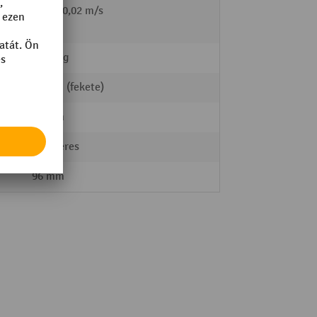
l /
0,09 / 0,02 m/s
2200 kg
Nejlon (fekete)
82 mm
Egyszeres
96 mm