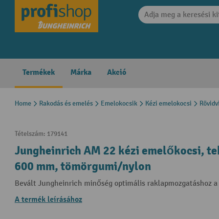
search
Skip to main navigation
Termékek
Márka
Akció
Home
Rakodás és emelés
Emelokocsik
Kézi emelokocsi
Rövidv
Tételszám:
179141
Jungheinrich AM 22 kézi emelőkocsi, teh
600 mm, tömörgumi/nylon
Bevált Jungheinrich minőség optimális raklapmozgatáshoz a 
A termék leírásához