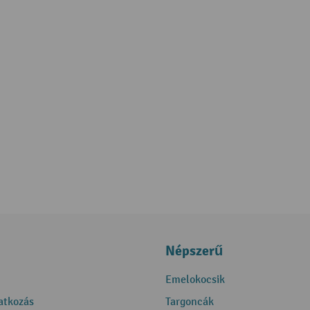
Népszerű
Emelokocsik
ratkozás
Targoncák