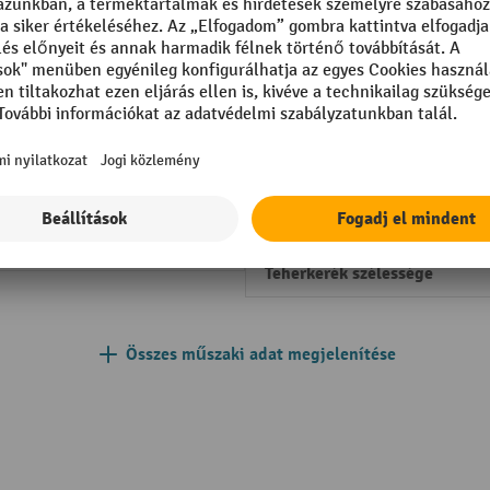
ott
Süllyesztési sebesség teherre
teher nélkül
Teherbírás
mm
Tehergörgő anyag
m
Tehergörgő átmérő
205 mm
Teherkerék felszereltsége
Teherkerék szélessége
Összes műszaki adat megjelenítése