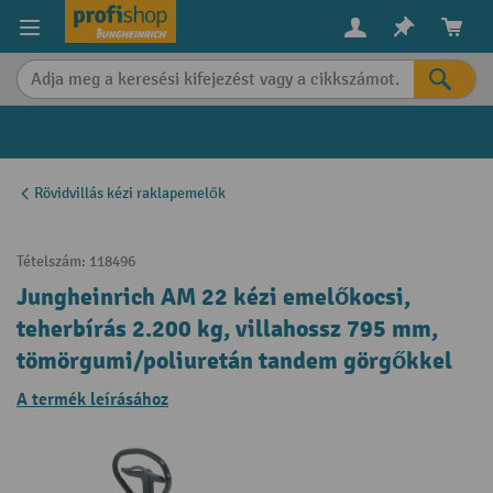
in content
Rövidvillás kézi raklapemelők
Tételszám:
118496
Jungheinrich AM 22 kézi emelőkocsi,
teherbírás 2.200 kg, villahossz 795 mm,
tömörgumi/poliuretán tandem görgőkkel
A termék leírásához