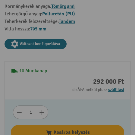
Tömörgumi
Kormánykerék anyaga:
Poliuretán (PU)
Tehergörgő anyag:
Tandem
Teherkerék felszereltsége:
795 mm
Villa hossza:
Változat konfigurálása
10 Munkanap
292 000 Ft
db ÁFA nélkül plusz
szállítási
Kosárba helyezés