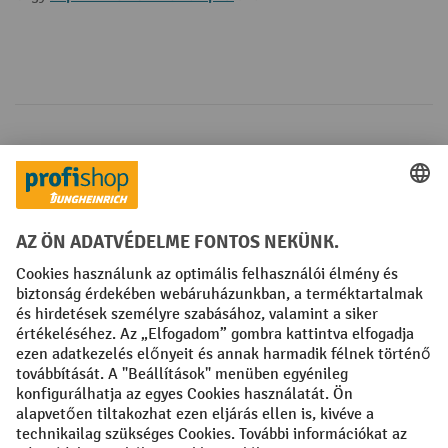
Fizetési lehetőségek
Creditcard (Master)
Creditcard (Visa)
Számla
Előrefizetés
Közösségi Média
Facebook
YouTube
LinkedIn
Instagram