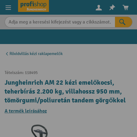
in content
Rövidvillás kézi raklapemelők
Tételszám:
118495
Jungheinrich AM 22 kézi emelőkocsi,
teherbírás 2.200 kg, villahossz 950 mm,
tömörgumi/poliuretán tandem görgőkkel
A termék leírásához