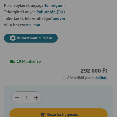
Tömörgumi
Kormánykerék anyaga:
Poliuretán (PU)
Tehergörgő anyag:
Tandem
Teherkerék felszereltsége:
950 mm
Villa hossza:
Változat konfigurálása
10 Munkanap
292 000 Ft
db ÁFA nélkül plusz
szállítási
Kosárba helyezés