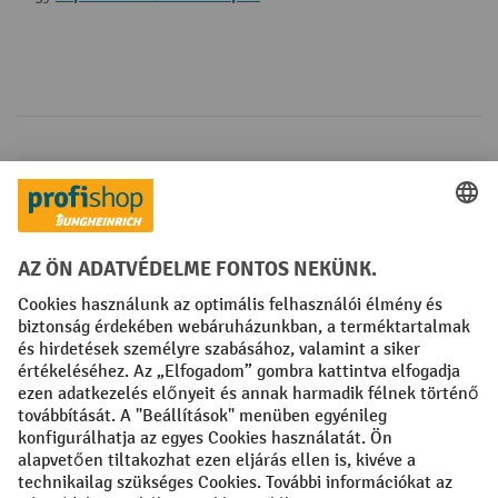
Fizetési lehetőségek
Creditcard (Master)
Creditcard (Visa)
Számla
Előrefizetés
Közösségi Média
Facebook
YouTube
LinkedIn
Instagram