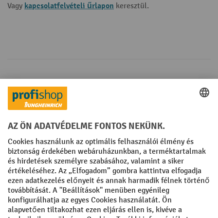
kapcsolatfelvételi űrlapon
Vagy
keresztül.
Fizetési lehetőségek
Creditcard (Master)
Creditcard (Visa)
Számla
Előrefizetés
Közösségi Média
Facebook
YouTube
LinkedIn
Instagram