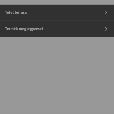
Tétel leírása
Termék megjegyzései