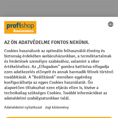
Fizetési lehetőségek
Creditcard (Master)
Creditcard (Visa)
Számla
Előrefizetés
Közösségi Média
Facebook
YouTube
LinkedIn
Instagram
Impresszum
ÁSZF
Adatvédelmi tájékoztató
Adatvédelmi beállítások