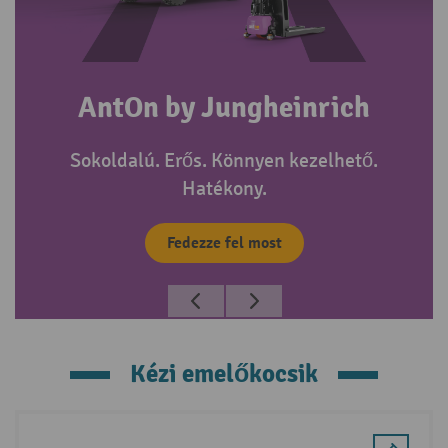
AntOn by Jungheinrich
Sokoldalú. Erős. Könnyen kezelhető.
Hatékony.
Fedezze fel most
Kézi emelőkocsik
Skip product gallery