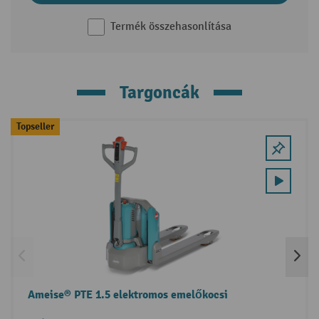
Termék összehasonlítása
Targoncák
Skip product gallery
Topseller
Ameise® PTE 1.5 elektromos emelőkocsi