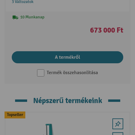
3 Változatok
10 Munkanap
673 000 Ft
A termékről
Termék összehasonlítása
Népszerű termékeink
Skip product gallery
Topseller