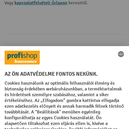
kapcsolatfelvételi űrlapon
Vagy
keresztül.
Fizetési lehetőségek
Creditcard (Master)
Creditcard (Visa)
Számla
Előrefizetés
Közösségi Média
Facebook
YouTube
LinkedIn
Instagram