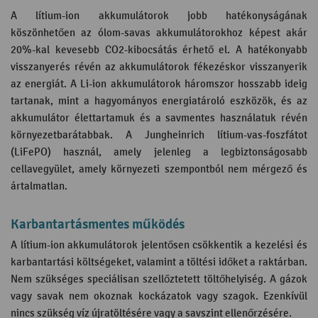
A lítium-ion akkumulátorok jobb hatékonyságának
köszönhetően az ólom-savas akkumulátorokhoz képest akár
20%-kal kevesebb CO2-kibocsátás érhető el. A hatékonyabb
visszanyerés révén az akkumulátorok fékezéskor visszanyerik
az energiát. A Li-ion akkumulátorok háromszor hosszabb ideig
tartanak, mint a hagyományos energiatároló eszközök, és az
akkumulátor élettartamuk és a savmentes használatuk révén
környezetbarátabbak. A Jungheinrich lítium-vas-foszfátot
(LiFePO) használ, amely jelenleg a legbiztonságosabb
cellavegyület, amely környezeti szempontból nem mérgező és
ártalmatlan.
Karbantartásmentes működés
A lítium-ion akkumulátorok jelentősen csökkentik a kezelési és
karbantartási költségeket, valamint a töltési időket a raktárban.
Nem szükséges speciálisan szellőztetett töltőhelyiség. A gázok
vagy savak nem okoznak kockázatok vagy szagok. Ezenkívül
nincs szükség víz újratöltésére vagy a savszint ellenőrzésére.