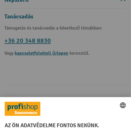
Tanácsadás
Támogatás és tanácsadás a következő témákban:
+36 20 348 8830
kapcsolatfelvételi űrlapon
Vagy
keresztül.
Fizetési lehetőségek
Creditcard (Master)
Creditcard (Visa)
Számla
Előrefizetés