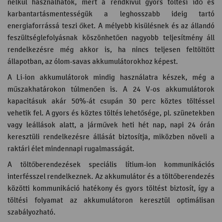
nélkül használhatók, mert a rendkívül gyors töltési idő és
karbantartásmentességük a leghosszabb ideig tartó
energiaforrássá teszi őket. A mélyebb kisülésnek és az állandó
feszültséglefolyásnak köszönhetően nagyobb teljesítmény áll
rendelkezésre még akkor is, ha nincs teljesen feltöltött
állapotban, az ólom-savas akkumulátorokhoz képest.
A Li-ion akkumulátorok mindig használatra készek, még a
műszakhatárokon túlmenően is. A 24 V-os akkumulátorok
kapacitásuk akár 50%-át csupán 30 perc köztes töltéssel
vehetik fel. A gyors és köztes töltés lehetősége, pl. szünetekben
vagy leállások alatt, a járművek heti hét nap, napi 24 órán
keresztüli rendelkezésre állását biztosítja, miközben növeli a
raktári élet mindennapi rugalmasságát.
A töltőberendezések speciális lítium-ion kommunikációs
interfésszel rendelkeznek. Az akkumulátor és a töltőberendezés
közötti kommunikáció hatékony és gyors töltést biztosít, így a
töltési folyamat az akkumulátoron keresztül optimálisan
szabályozható.