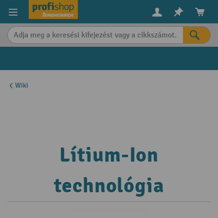
in content
Wiki
Lítium-Ion
technológia