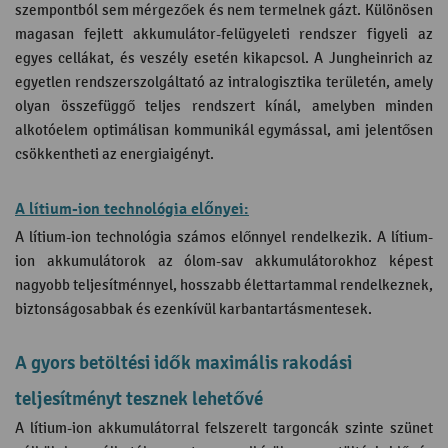
szempontból sem mérgezőek és nem termelnek gázt. Különösen
magasan fejlett akkumulátor-felügyeleti rendszer figyeli az
egyes cellákat, és veszély esetén kikapcsol. A Jungheinrich az
egyetlen rendszerszolgáltató az intralogisztika területén, amely
olyan összefüggő teljes rendszert kínál, amelyben minden
alkotóelem optimálisan kommunikál egymással, ami jelentősen
csökkentheti az energiaigényt.
A lítium-ion technológia előnyei:
A lítium-ion technológia számos előnnyel rendelkezik. A lítium-
ion akkumulátorok az ólom-sav akkumulátorokhoz képest
nagyobb teljesítménnyel, hosszabb élettartammal rendelkeznek,
biztonságosabbak és ezenkívül karbantartásmentesek.
A gyors betöltési idők maximális rakodási
teljesítményt tesznek lehetővé
A lítium-ion akkumulátorral felszerelt targoncák szinte szünet