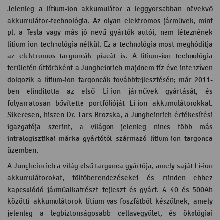
Jelenleg a lítium-ion akkumulátor a leggyorsabban növekvő
akkumulátor-technológia. Az olyan elektromos járművek, mint
pl. a Tesla vagy más jó nevű gyártók autói, nem léteznének
lítium-ion technológia nélkül. Ez a technológia most meghódítja
az elektromos targoncák piacát is. A lítium-ion technológia
területén úttörőként a Jungheinrich majdnem tíz éve intenzíven
dolgozik a lítium-ion targoncák továbbfejlesztésén; már 2011-
ben elindította az első Li-ion járművek gyártását, és
folyamatosan bővítette portfólióját Li-ion akkumulátorokkal.
Sikeresen, hiszen Dr. Lars Brozska, a Jungheinrich értékesítési
igazgatója szerint, a világon jelenleg nincs több más
intralogisztikai márka gyártótól származó lítium-ion targonca
üzemben.
A Jungheinrich a világ első targonca gyártója, amely saját Li-ion
akkumulátorokat, töltőberendezéseket és minden ehhez
kapcsolódó járműalkatrészt fejleszt és gyárt. A 40 és 500Ah
közötti akkumulátorok lítium-vas-foszfátból készülnek, amely
jelenleg a legbiztonságosabb cellavegyület, és ökológiai