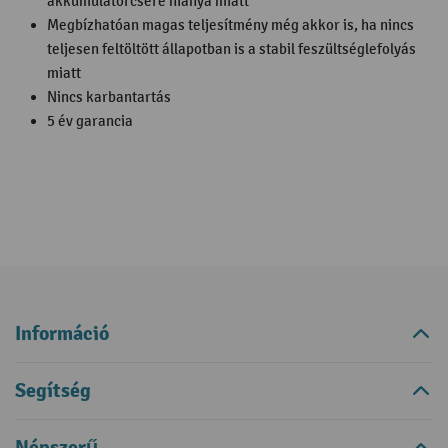
akkumulátorcsere hiánya miatt
Megbízhatóan magas teljesítmény még akkor is, ha nincs
teljesen feltöltött állapotban is a stabil feszültséglefolyás
miatt
Nincs karbantartás
5 év garancia
Információ
Segítség
Népszerű