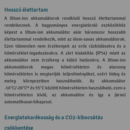
Hosszú élettartam
A lítium-ion akkumulátorok rendkívül hosszú élettartammal
rendelkeznek. A hagyományos energiatároló eszközökhöz
képest a lítium-ion akkumulátor akár háromszor hosszabb
élettartammal rendelkezik, mint az ólom-savas akkumulátorok.
Ezen túlmenően nem érzékenyek az erős rázkódásokra és a
hőmérséklet-ingadozásokra. A zárt kialakítás (IP54) miatt az
akkumulátor nem érzékeny a külső hatásokra. A lítium-ion
akkumulátorok magas hőmérsékleten és alacsony
hőmérsékleten is megtartják teljesítményüket, ezért hideg és
meleg környezetben használhatók. Az akkumulátor
-10°C/-20°C* és 55°C közötti hőmérsékleten használható, ezen a
hőmérsékleten kívül, az akkumulátor és így a jármű
automatikusan kikapcsol.
Energiatakarékosság és a CO2-kibocsátás
csökkentése