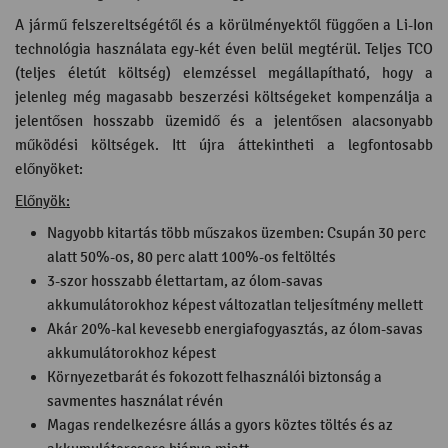
A jármű felszereltségétől és a körülményektől függően a Li-Ion
technológia használata egy-két éven belül megtérül. Teljes TCO
(teljes életút költség) elemzéssel megállapítható, hogy a
jelenleg még magasabb beszerzési költségeket kompenzálja a
jelentősen hosszabb üzemidő és a jelentősen alacsonyabb
működési költségek. Itt újra áttekintheti a legfontosabb
előnyöket:
Előnyök:
Nagyobb kitartás több műszakos üzemben: Csupán 30 perc
alatt 50%-os, 80 perc alatt 100%-os feltöltés
3-szor hosszabb élettartam, az ólom-savas
akkumulátorokhoz képest változatlan teljesítmény mellett
Akár 20%-kal kevesebb energiafogyasztás, az ólom-savas
akkumulátorokhoz képest
Környezetbarát és fokozott felhasználói biztonság a
savmentes használat révén
Magas rendelkezésre állás a gyors köztes töltés és az