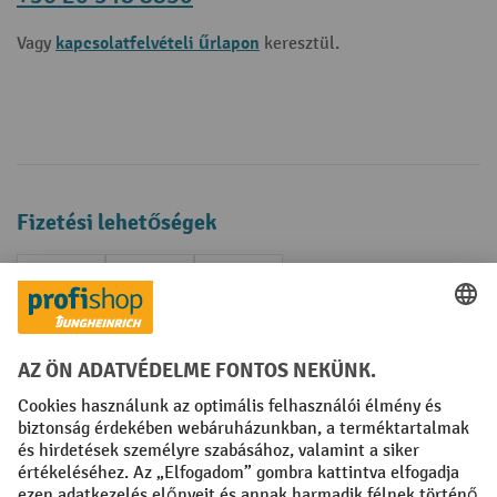
kapcsolatfelvételi űrlapon
Vagy
keresztül.
Fizetési lehetőségek
Creditcard (Master)
Creditcard (Visa)
Számla
Előrefizetés
Közösségi Média
Facebook
YouTube
LinkedIn
Instagram