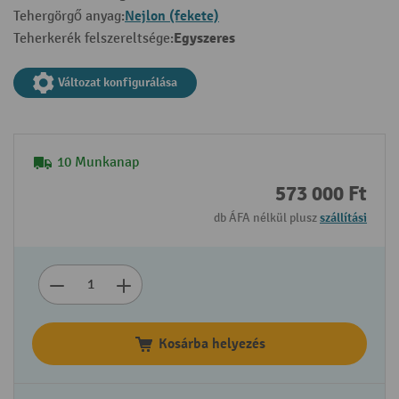
Nejlon (fekete)
Tehergörgő anyag:
Egyszeres
Teherkerék felszereltsége:
Változat konfigurálása
10 Munkanap
573 000 Ft
db ÁFA nélkül plusz
szállítási
Kosárba helyezés