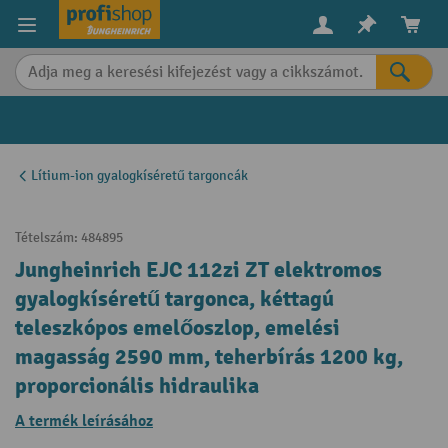
in content
Lítium-ion gyalogkíséretű targoncák
Tételszám:
484895
Jungheinrich EJC 112zi ZT elektromos
gyalogkíséretű targonca, kéttagú
teleszkópos emelőoszlop, emelési
magasság 2590 mm, teherbírás 1200 kg,
proporcionális hidraulika
A termék leírásához