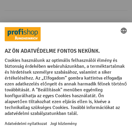
Fizetési lehetőségek
Creditcard (Master)
Creditcard (Visa)
Számla
Előrefizetés
Közösségi Média
Facebook
YouTube
LinkedIn
Instagram
Impresszum
ÁSZF
Adatvédelmi tájékoztató
Adatvédelmi beállítások