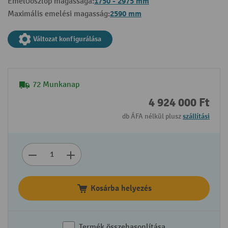
1750 - 2975 mm
Emelőoszlop magassága:
2590 mm
Maximális emelési magasság:
Változat konfigurálása
72 Munkanap
4 924 000 Ft
db ÁFA nélkül plusz
szállítási
Kosárba helyezés
Termék összehasonlítása