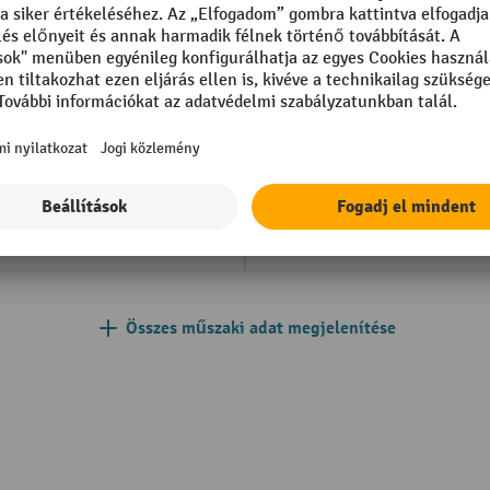
in Germany
Maximális emelési magasság
er unit
Meghajtás
h/per unit
Menetvezérlés fajtája
Munkafolyosó szélessége
m-ion
Szabademelés
Szabad magasság
Összes műszaki adat megjelenítése