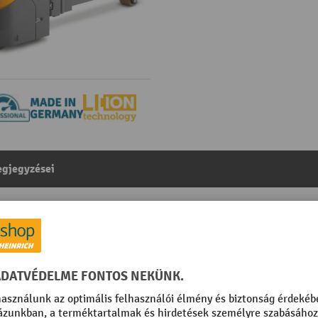
gjegyzései
gyalogkíséretű targonca, kéttagú teleszkópos emelőoszl
aulika
egóriából:
Lítium-ion gyalogkíséretű targoncák