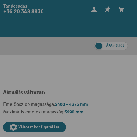
Tanácsadás
+36 20 348 8830
ÁFA nélkül
Aktuális változat:
2400 - 4375 mm
Emelőoszlop magassága:
3990 mm
Maximális emelési magasság:
Változat konfigurálása