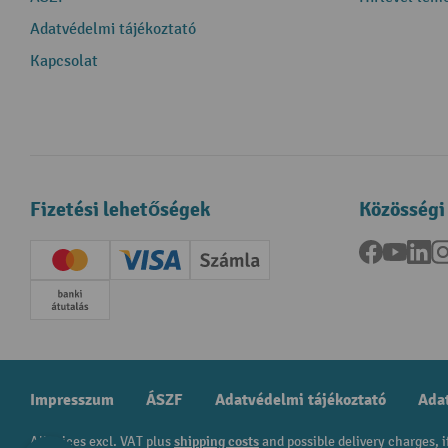
Adatvédelmi tájékoztató
Kapcsolat
Fizetési lehetőségek
Közösségi
Facebook
YouTu
Li
Creditcard (Master)
Creditcard (Visa)
Számla
Előrefizetés
Impresszum
ÁSZF
Adatvédelmi tájékoztató
Adat
All prices excl. VAT plus
shipping costs
and possible delivery charges, i