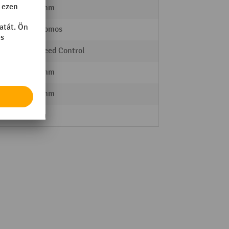
3990 mm
elektromos
AC Speed Control
2186 mm
1925 mm
18 mm