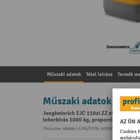
Műszaki adatok
Tétel leírása
Termék me
Műszaki adatok
Jungheinrich EJC 110zi ZZ elektromos 
teherbírás 1000 kg, proporcionális hidr
Cikkszám: 484884 | EAN/GTIN: 4055091317144
A kat