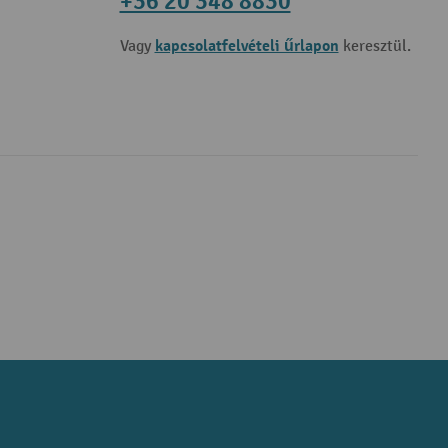
+36 20 348 8830
kapcsolatfelvételi űrlapon
Vagy
keresztül.