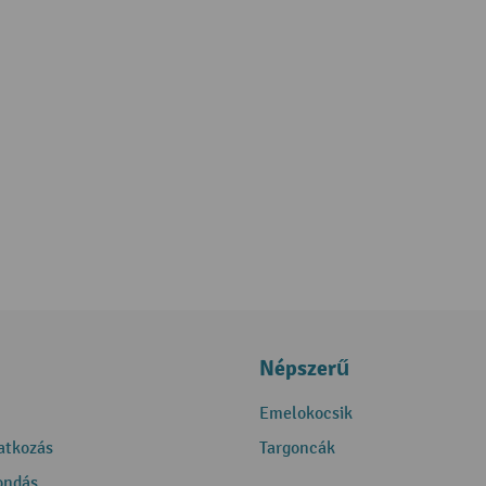
Népszerű
Emelokocsik
ratkozás
Targoncák
ondás