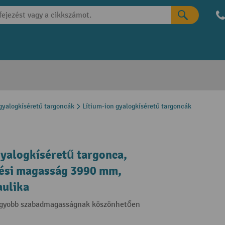
gyalogkíséretű targoncák
Lítium-ion gyalogkíséretű targoncák
yalogkíséretű targonca,
lési magasság 3990 mm,
aulika
nagyobb szabadmagasságnak köszönhetően