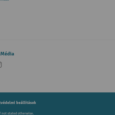
 Média
be
nkedIn
Instagram
védelmi beállítások
f not stated otherwise.