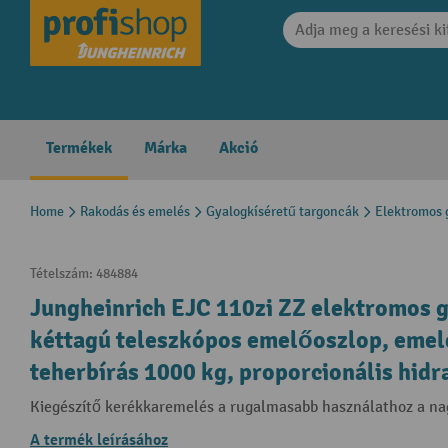
search
Skip to main navigation
Termékek
Márka
Akció
Home
Rakodás és emelés
Gyalogkíséretű targoncák
Elektromos 
Tételszám:
484884
Jungheinrich EJC 110zi ZZ elektromos g
kéttagú teleszkópos emelőoszlop, eme
teherbírás 1000 kg, proporcionális hidr
Kiegészítő kerékkaremelés a rugalmasabb használathoz a 
A termék leírásához