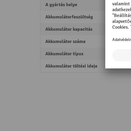
A gyártás helye
Made 
Akkumulátorfeszültség
24 V/p
Akkumulátor kapacitás
150 A
Akkumulátor száma
1
Akkumulátor típus
Lítiu
Akkumulátor töltési ideje
3 h