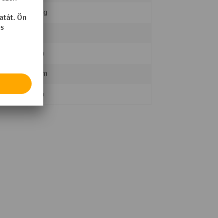
2000 kg
Nylon
82 mm
Tandem
70 mm