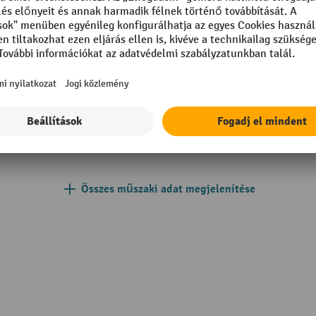
Teherbírás
mm
Tehergörgő anyag
m
Tehergörgő átmérő
200 mm
Teherkerék felszereltsége
Teherkerék szélessége
Összes műszaki adat megjelenítése