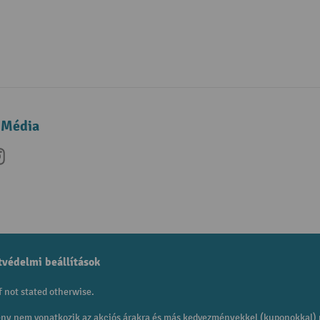
 Média
be
nkedIn
Instagram
védelmi beállítások
f not stated otherwise.
mény nem vonatkozik az akciós árakra és más kedvezményekkel (kuponokkal)