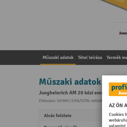
Műszaki adatok
Tétel leírása
Termék me
Műszaki adatok
Jungheinrich AM 20 kézi emelőkocsi, t
Cikkszám: 197095 | EAN/GTIN: 4055091291130
A kat
Alváz felülete
porfúv