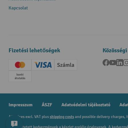
Kapcsolat
Fizetési lehetőségek
Közösségi
Facebook
YouTu
Li
Creditcard (Master)
Creditcard (Visa)
Számla
Előrefizetés
Impresszum
ÁSZF
Adatvédelmi tájékoztató
Adat
All prices excl. VAT plus
shipping costs
and possible delivery charges, i
A feltüntetett kedvezmények a készlet erejéig érvényesek. A kedvez