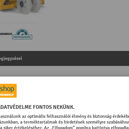
gjegyzései
eherbírás 2000 mm, villahossz 1150 mm, nylon tandem g
egóriából:
Kézi emelokocsi
ott
Süllyesztési sebesség teherre
teher nélkül