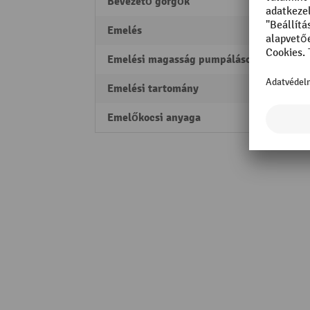
Bevezető görgők
igen
Emelés
115 
Emelési magasság pumpálásonként
10 m
Emelési tartomány
85 - 
Emelőkocsi anyaga
Acél