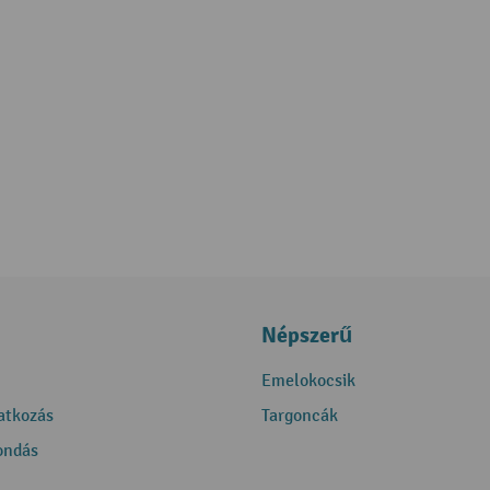
Népszerű
Emelokocsik
ratkozás
Targoncák
ondás