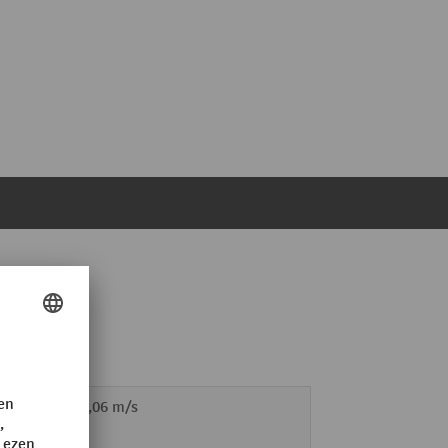
örgőkkel
l /
0,1 / 0,06 m/s