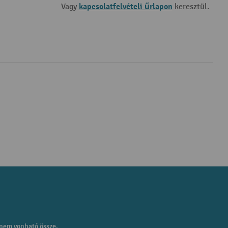
kapcsolatfelvételi űrlapon
Vagy
keresztül.
 nem vonható össze.