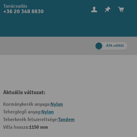
Tanácsadás
+36 20 348 8830
ÁFA nélkül
Aktuális változat:
Nylon
Kormánykerék anyaga:
Nylon
Tehergörgő anyag:
Tandem
Teherkerék felszereltsége:
1150 mm
Villa hossza: