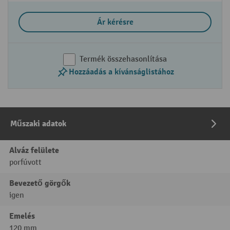
Ár kérésre
Termék összehasonlítása
Hozzáadás a kívánságlistához
Műszaki adatok
Alváz felülete
porfúvott
Bevezető görgők
igen
Emelés
120 mm