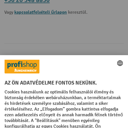
+36 20 348 8830
kapcsolatfelvételi űrlapon
Vagy
keresztül.
Fizetési lehetőségek
Creditcard (Master)
Creditcard (Visa)
Számla
Előrefizetés
Közösségi Média
Facebook
YouTube
LinkedIn
Instagram