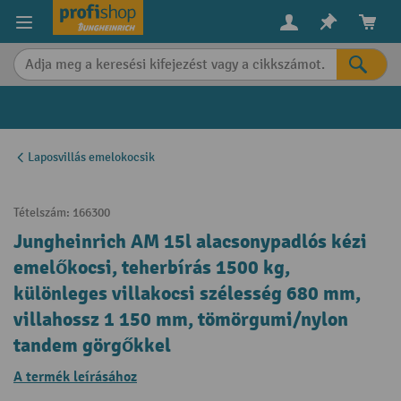
in content
Laposvillás emelokocsik
Tételszám:
166300
Jungheinrich AM 15l alacsonypadlós kézi
emelőkocsi, teherbírás 1500 kg,
különleges villakocsi szélesség 680 mm,
villahossz 1 150 mm, tömörgumi/nylon
tandem görgőkkel
A termék leírásához